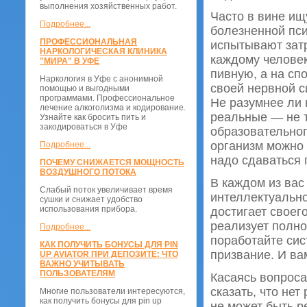
выполнения хозяйственных работ.
Часто в вине и
Подробнее...
болезненной пси
ПРОФЕССИОНАЛЬНАЯ
испытывают зат
НАРКОЛОГИЧЕСКАЯ КЛИНИКА
каждому человек
"МИРА" В УФЕ
пивную, а на сп
Наркология в Уфе с анонимной
своей нервной с
помощью и выгодными
программами. Профессиональное
Не разумнее ли
лечение алкоголизма и кодирование.
реальные — не т
Узнайте как бросить пить и
закодироваться в Уфе
образовательно
организм можно 
Подробнее...
надо сдаваться 
ПОЧЕМУ СНИЖАЕТСЯ МОЩНОСТЬ
ВОЗДУШНОГО ПОТОКА
В каждом из вас
Слабый поток увеличивает время
интеллектуально
сушки и снижает удобство
использования прибора.
достигает своег
реализует полно
Подробнее...
поработайте сис
КАК ПОЛУЧИТЬ БОНУСЫ ДЛЯ PIN
призвание. И ва
UP AVIATOR ПРИ ДЕПОЗИТЕ: ЧТО
ВАЖНО УЧИТЫВАТЬ
ПОЛЬЗОВАТЕЛЯМ
Касаясь вопроса
сказать, что не
Многие пользователи интересуются,
как получить бонусы для pin up
не может быть р