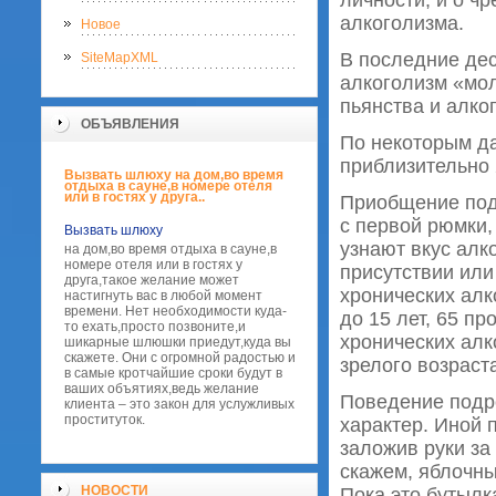
личности, и о ч
алкоголизма.
Новое
В последние дес
SiteMapXML
алкоголизм «мол
пьянства и алко
ОБЪЯВЛЕНИЯ
По некоторым да
приблизительно 
Вызвать шлюху на дом,во время
отдыха в сауне,в номере отеля
или в гостях у друга..
Приобщение подр
с первой рюмки,
Вызвать шлюху
узнают вкус алк
на дом,во время отдыха в сауне,в
номере отеля или в гостях у
присутствии или
друга,такое желание может
хронических алк
настигнуть вас в любой момент
времени. Нет необходимости куда-
до 15 лет, 65 п
то ехать,просто позвоните,и
хронических алк
шикарные шлюшки приедут,куда вы
скажете. Они с огромной радостью и
зрелого возраст
в самые кротчайшие сроки будут в
ваших объятиях,ведь желание
Поведение подр
клиента – это закон для услужливых
проституток.
характер. Иной п
заложив руки за
скажем, яблочны
НОВОСТИ
Пока это бутылка