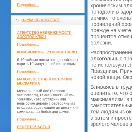
Подробнее...
хроническим ал
попадали в здор
армию, то очень
НАУКА ОБ АЛКОГОЛЕ
проявлений хрон
прежде на учете
АГЕНТСТВО НЕДВИЖИМОСТИ
процентов отме
ЗОЛОТОЙ КЛЮЧ
болезни.
Подробнее...
Распространени
КОРА ЙОХИМБЕ (YOHIMBE BARK)
алкогольные тра
6-10 чайные ложки очищенной коры
варить 10 минут в 1-ой пинте воды,
не используют 
Праздники. При
Подробнее...
новой вещи. Око
МАЛОИЗВЕСТНЫЙ ИСТОЧНИК
МЕСКАЛИНА
Вливаясь в труд
Мескалиновый боб (Sophora
оценить то, что
secundiflora), также известный как
максимализм, в
"coralillo", - это кустарник или
невысокое дерево с серебряными
самостоятельным
плодами, содержащее до шести или
тем людям из ок
семи красных бобов или семян.
а затем и просто
Подробнее...
зрелого человек
РЕЦЕПТ СЧАСТЬЯ