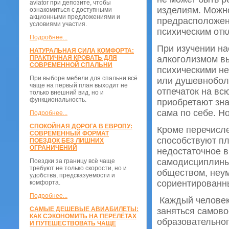
aviator при депозите, чтобы
изделиям. Можн
ознакомиться с доступными
акционными предложениями и
предрасположен
условиями участия.
психическим отк
Подробнее...
При изучении на
НАТУРАЛЬНАЯ СИЛА КОМФОРТА:
ПРАКТИЧНАЯ КРОВАТЬ ДЛЯ
алкоголизмом вы
СОВРЕМЕННОЙ СПАЛЬНИ
психическими не
При выборе мебели для спальни всё
или душевноболь
чаще на первый план выходит не
отпечаток на всю
только внешний вид, но и
функциональность.
приобретают зна
сама по себе. Н
Подробнее...
СПОКОЙНАЯ ДОРОГА В ЕВРОПУ:
Кроме перечисл
СОВРЕМЕННЫЙ ФОРМАТ
способствуют пл
ПОЕЗДОК БЕЗ ЛИШНИХ
ОГРАНИЧЕНИЙ
недостаточное 
самодисциплины,
Поездки за границу всё чаще
требуют не только скорости, но и
обществом, неу
удобства, предсказуемости и
сориентированн
комфорта.
Подробнее...
Каждый человек 
САМЫЕ ДЕШЕВЫЕ АВИАБИЛЕТЫ:
заняться самов
КАК СЭКОНОМИТЬ НА ПЕРЕЛЁТАХ
образовательног
И ПУТЕШЕСТВОВАТЬ ЧАЩЕ