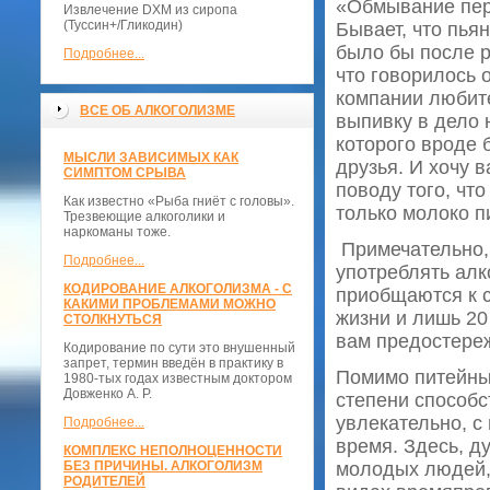
«Обмывание пер
Извлечение DXM из сиропа
(Туссин+/Гликодин)
Бывает, что пьян
было бы после р
Подробнее...
что говорилось 
компании любит
ВСЕ ОБ АЛКОГОЛИЗМЕ
выпивку в дело 
которого вроде 
МЫСЛИ ЗАВИСИМЫХ КАК
друзья. И хочу 
СИМПТОМ СРЫВА
поводу того, чт
Как известно «Рыба гниёт с головы».
только молоко п
Трезвеющие алкоголики и
наркоманы тоже.
Примечательно, 
Подробнее...
употреблять алк
КОДИРОВАНИЕ АЛКОГОЛИЗМА - С
приобщаются к с
КАКИМИ ПРОБЛЕМАМИ МОЖНО
жизни и лишь 20
СТОЛКНУТЬСЯ
вам предостере
Кодирование по сути это внушенный
запрет, термин введён в практику в
Помимо питейных
1980-тых годах известным доктором
Довженко А. Р.
степени способ
увлекательно, с
Подробнее...
время. Здесь, д
КОМПЛЕКС НЕПОЛНОЦЕННОСТИ
БЕЗ ПРИЧИНЫ. АЛКОГОЛИЗМ
молодых людей, 
РОДИТЕЛЕЙ