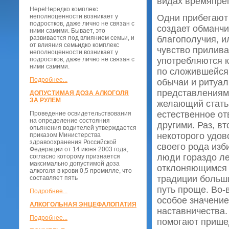
видах времяпреп
НереНередко комплекс
неполноценности возникает у
Одни прибегают 
подростков, даже лично не связан с
создает обманч
ними самими. Бывает, это
развивается под влиянием семьи, и
благополучия, и
от влияния семьидко комплекс
чувство прилива
неполноценности возникает у
подростков, даже лично не связан с
употребляются к
ними самими.
по сложившейся
Подробнее...
обычаи и ритуа
представлениям 
ДОПУСТИМАЯ ДОЗА АЛКОГОЛЯ
ЗА РУЛЕМ
желающий стать 
естественное от
Проведение освидетельствования
на определение состояния
другими. Раз, вт
опьянения водителей утверждается
некоторого удов
приказом Министерства
здравоохранения Российской
своего рода изб
Федерации от 14 июня 2003 года,
люди гораздо л
согласно которому признается
максимально допустимой доза
отклоняющимся 
алкоголя в крови 0,5 промилле, что
традиции больши
составляет пять
путь проще. Во-
Подробнее...
особое значени
АЛКОГОЛЬНАЯ ЭНЦЕФАЛОПАТИЯ
наставничества
Подробнее...
помогают прише