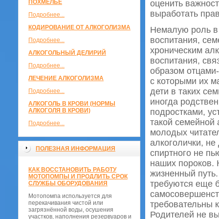
ПОХМЕЛЬЕ
оценить важнос
выработать прав
Подробнее...
КОДИРОВАНИЕ ОТ АЛКОГОЛИЗМА
Немалую роль в 
воспитания, сем
Подробнее...
хроническим ал
АЛКОГОЛЬНЫЙ ДЕЛИРИЙ
воспитания, св
Подробнее...
образом отцами-
ЛЕЧЕНИЕ АЛКОГОЛИЗМА
с которыми их м
дети в таких се
Подробнее...
иногда родствен
АЛКОГОЛЬ В КРОВИ (НОРМЫ
АЛКОГОЛЯ В КРОВИ)
подростками, ус
такой семейной 
Подробнее...
молодых читател
алкоголички, не
ПОЛЕЗНАЯ ИНФОРМАЦИЯ
спиртного не пь
наших пороков. 
КАК ВОССТАНОВИТЬ РАБОТУ
жизненный путь.
МОТОПОМПЫ И ПРОДЛИТЬ СРОК
требуются еще б
СЛУЖБЫ ОБОРУДОВАНИЯ
самосовершенств
Мотопомпа используется для
перекачивания чистой или
требовательны к
загрязнённой воды, осушения
Родителей не вы
участков, наполнения резервуаров и