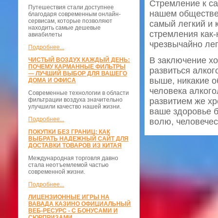
Стремление к с
Путешествия стали доступнее
нашем обществе.
благодаря современным онлайн-
сервисам, которые позволяют
самый легкий и 
находить самые дешевые
стремления как-
авиабилеты
чрезвычайно лег
Подробнее...
В заключение хо
ЧИСТЫЙ ВОЗДУХ КАЖДЫЙ ДЕНЬ:
ПОЧЕМУ КАРМАННЫЕ ФИЛЬТРЫ
развиться алког
— ЛУЧШИЙ ВЫБОР ДЛЯ ВАШЕГО
выше, никакие о
ДОМА И ОФИСА
человека алкого
Современные технологии в области
фильтрации воздуха значительно
развитием же хр
улучшили качество нашей жизни.
ваше здоровье бу
Подробнее...
волю, человечес
ПОКУПКИ БЕЗ ГРАНИЦ: КАК
ВЫБРАТЬ НАДЕЖНЫЙ САЙТ ДЛЯ
ДОСТАВКИ ТОВАРОВ ИЗ КИТАЯ
Международная торговля давно
стала неотъемлемой частью
современной жизни.
Подробнее...
ЛИЦЕНЗИОННЫЕ ИГРЫ НА
ВАВАДА КАЗИНО ОФИЦИАЛЬНЫЙ
ВЕБ-РЕСУРС - С БОНУСАМИ И
СЮРПРИЗАМИ