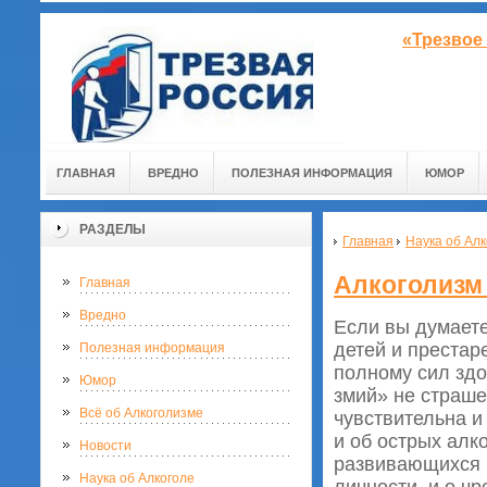
«Трезвое
ГЛАВНАЯ
ВРЕДНО
ПОЛЕЗНАЯ ИНФОРМАЦИЯ
ЮМОР
РАЗДЕЛЫ
Главная
Наука об Алк
Алкоголизм 
Главная
Вредно
Если вы думаете
детей и престар
Полезная информация
полному сил зд
Юмор
змий» не страше
Всё об Алкоголизме
чувствительна и
и об острых алк
Новости
развивающихся н
Наука об Алкоголе