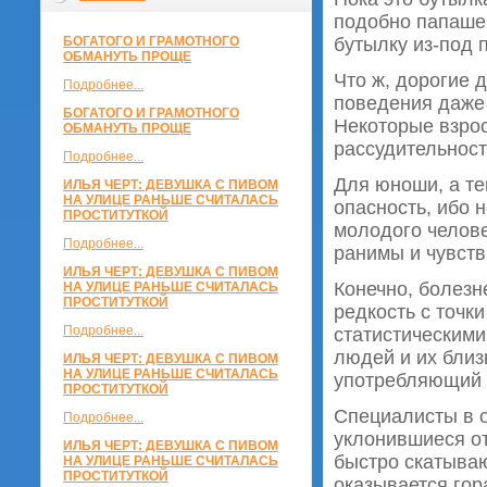
подобно папаше,
БОГАТОГО И ГРАМОТНОГО
бутылку из-под 
ОБМАНУТЬ ПРОЩЕ
Что ж, дорогие 
Подробнее...
поведения даже 
БОГАТОГО И ГРАМОТНОГО
Некоторые взрос
ОБМАНУТЬ ПРОЩЕ
рассудительност
Подробнее...
Для юноши, а те
ИЛЬЯ ЧЕРТ: ДЕВУШКА С ПИВОМ
НА УЛИЦЕ РАНЬШЕ СЧИТАЛАСЬ
опасность, ибо 
ПРОСТИТУТКОЙ
молодого челове
Подробнее...
ранимы и чувств
ИЛЬЯ ЧЕРТ: ДЕВУШКА С ПИВОМ
Конечно, болезн
НА УЛИЦЕ РАНЬШЕ СЧИТАЛАСЬ
ПРОСТИТУТКОЙ
редкость с точки
Подробнее...
статистическими
людей и их близ
ИЛЬЯ ЧЕРТ: ДЕВУШКА С ПИВОМ
НА УЛИЦЕ РАНЬШЕ СЧИТАЛАСЬ
употребляющий 
ПРОСТИТУТКОЙ
Специалисты в о
Подробнее...
уклонившиеся о
ИЛЬЯ ЧЕРТ: ДЕВУШКА С ПИВОМ
быстро скатываю
НА УЛИЦЕ РАНЬШЕ СЧИТАЛАСЬ
ПРОСТИТУТКОЙ
оказывается го