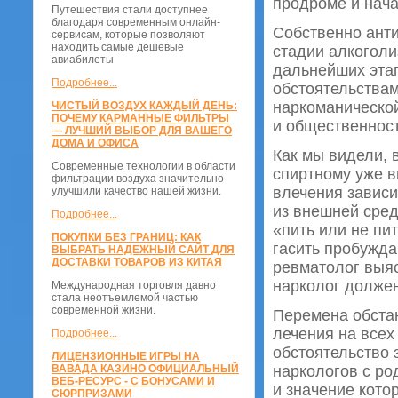
продроме и нача
Путешествия стали доступнее
благодаря современным онлайн-
Собственно анти
сервисам, которые позволяют
находить самые дешевые
стадии алкоголи
авиабилеты
дальнейших этап
Подробнее...
обстоятельствам
наркоманическо
ЧИСТЫЙ ВОЗДУХ КАЖДЫЙ ДЕНЬ:
ПОЧЕМУ КАРМАННЫЕ ФИЛЬТРЫ
и общественност
— ЛУЧШИЙ ВЫБОР ДЛЯ ВАШЕГО
ДОМА И ОФИСА
Как мы видели, 
Современные технологии в области
спиртному уже в
фильтрации воздуха значительно
влечения зависи
улучшили качество нашей жизни.
из внешней сред
Подробнее...
«пить или не пи
ПОКУПКИ БЕЗ ГРАНИЦ: КАК
гасить пробужда
ВЫБРАТЬ НАДЕЖНЫЙ САЙТ ДЛЯ
ДОСТАВКИ ТОВАРОВ ИЗ КИТАЯ
ревматолог выя
нарколог должен
Международная торговля давно
стала неотъемлемой частью
современной жизни.
Перемена обстан
лечения на всех
Подробнее...
обстоятельство
ЛИЦЕНЗИОННЫЕ ИГРЫ НА
ВАВАДА КАЗИНО ОФИЦИАЛЬНЫЙ
наркологов с ро
ВЕБ-РЕСУРС - С БОНУСАМИ И
и значение кото
СЮРПРИЗАМИ