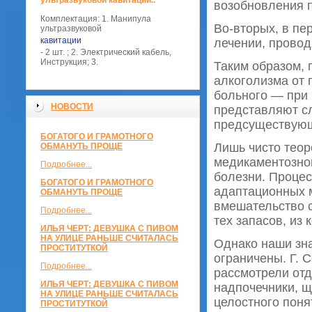
ультразвуковой кавитации..
возобновления п
Комплектация: 1. Манипула
Во-вторых, в пе
ультразвуковой
кавитации
лечении, провод
- 2 шт. ; 2. Электрический кабель,
Инструкция; 3.
Таким образом, 
алкоголизма от 
больного — при
НОВОСТИ
представляют сл
предсуществующе
БОГАТОГО И ГРАМОТНОГО
Лишь чисто теор
ОБМАНУТЬ ПРОЩЕ
медикаментозно
Подробнее...
болезни. Процес
БОГАТОГО И ГРАМОТНОГО
адаптационных м
ОБМАНУТЬ ПРОЩЕ
вмешательство 
Подробнее...
тех запасов, из
ИЛЬЯ ЧЕРТ: ДЕВУШКА С ПИВОМ
НА УЛИЦЕ РАНЬШЕ СЧИТАЛАСЬ
Однако наши зна
ПРОСТИТУТКОЙ
ограничены. Г. С
Подробнее...
рассмотрели отд
ИЛЬЯ ЧЕРТ: ДЕВУШКА С ПИВОМ
надпочечники, щ
НА УЛИЦЕ РАНЬШЕ СЧИТАЛАСЬ
целостного поня
ПРОСТИТУТКОЙ