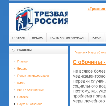
«Трезвое
ГЛАВНАЯ
ВРЕДНО
ПОЛЕЗНАЯ ИНФОРМАЦИЯ
ЮМОР
РАЗДЕЛЫ
Главная
Наука об Алк
С обочины -
Главная
Вредно
Не всякое болез
медикаментозног
Полезная информация
Нередки случаи,
Юмор
социального воз
Всё об Алкоголизме
Поэтому, как уж
проблема правил
Новости
меры лечебного 
Наука об Алкоголе