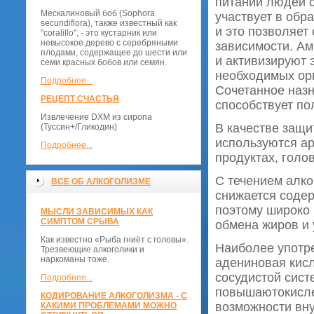
питании людей 
Мескалиновый боб (Sophora
участвует в обр
secundiflora), также известный как
и это позволяет
"coralillo", - это кустарник или
невысокое дерево с серебряными
зависимости. А
плодами, содержащее до шести или
и активизируют 
семи красных бобов или семян.
необходимых орг
Подробнее...
Сочетанное назн
РЕЦЕПТ СЧАСТЬЯ
способствует по
Извлечение DXM из сиропа
В качестве защи
(Туссин+/Гликодин)
используются а
Подробнее...
продуктах, голо
С течением алк
ВСЕ ОБ АЛКОГОЛИЗМЕ
снижается соде
поэтому широко
МЫСЛИ ЗАВИСИМЫХ КАК
СИМПТОМ СРЫВА
обмена жиров и
Как известно «Рыба гниёт с головы».
Наиболее употр
Трезвеющие алкоголики и
наркоманы тоже.
адениновая кисл
сосудистой сист
Подробнее...
повышаютокисле
КОДИРОВАНИЕ АЛКОГОЛИЗМА - С
возможности вну
КАКИМИ ПРОБЛЕМАМИ МОЖНО