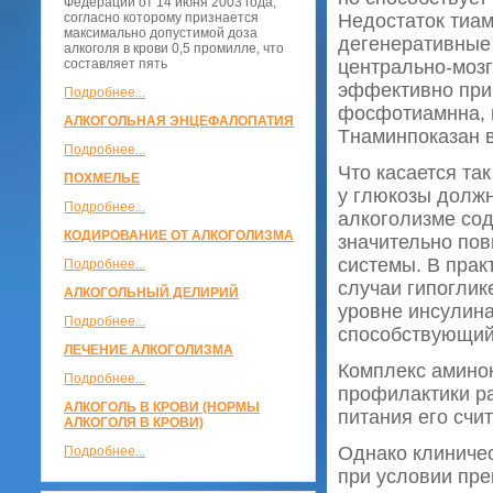
Федерации от 14 июня 2003 года,
согласно которому признается
Недостаток тиам
максимально допустимой доза
дегенеративные 
алкоголя в крови 0,5 промилле, что
составляет пять
центрально-мозг
эффективно прим
Подробнее...
фосфотиамнна, к
АЛКОГОЛЬНАЯ ЭНЦЕФАЛОПАТИЯ
Тнаминпоказан в
Подробнее...
Что касается та
ПОХМЕЛЬЕ
у глюкозы должн
Подробнее...
алкоголизме сод
КОДИРОВАНИЕ ОТ АЛКОГОЛИЗМА
значительно по
системы. В прак
Подробнее...
случаи гипоглик
АЛКОГОЛЬНЫЙ ДЕЛИРИЙ
уровне инсулина
Подробнее...
способствующий
ЛЕЧЕНИЕ АЛКОГОЛИЗМА
Комплекс аминок
Подробнее...
профилактики ра
АЛКОГОЛЬ В КРОВИ (НОРМЫ
питания его счи
АЛКОГОЛЯ В КРОВИ)
Однако клиничес
Подробнее...
при условии пре