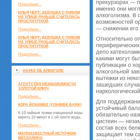
прекурзорах — 
Подробнее...
именно они мог
ИЛЬЯ ЧЕРТ: ДЕВУШКА С ПИВОМ
алкоголизма. В 
НА УЛИЦЕ РАНЬШЕ СЧИТАЛАСЬ
возможностей ор
ПРОСТИТУТКОЙ
— снижении его
Подробнее...
ИЛЬЯ ЧЕРТ: ДЕВУШКА С ПИВОМ
Относительно о
НА УЛИЦЕ РАНЬШЕ СЧИТАЛАСЬ
периферических 
ПРОСТИТУТКОЙ
депо катехолами
Подробнее...
какими могут бы
публикации о хо
НАУКА ОБ АЛКОГОЛЕ
алкогольной зав
вытяжки из неко
зашедших случая
АГЕНТСТВО НЕДВИЖИМОСТИ
ЗОЛОТОЙ КЛЮЧ
наркологической
Подробнее...
Для поддержани
КОРА ЙОХИМБЕ (YOHIMBE BARK)
устойчивый бала
6-10 чайные ложки очищенной коры
обязательно наз
варить 10 минут в 1-ой пинте воды,
цистеин — незам
Подробнее...
состав всех бел
МАЛОИЗВЕСТНЫЙ ИСТОЧНИК
защищает тем са
МЕСКАЛИНА