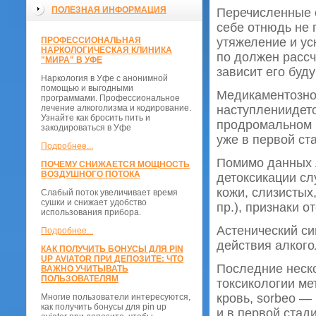
ПОЛЕЗНАЯ ИНФОРМАЦИЯ
Перечисленные 
себе отнюдь не 
ПРОФЕССИОНАЛЬНАЯ
утяжеление и ус
НАРКОЛОГИЧЕСКАЯ КЛИНИКА
по должен рассч
"МИРА" В УФЕ
зависит его буд
Наркология в Уфе с анонимной
помощью и выгодными
Медикаментозное
программами. Профессиональное
лечение алкоголизма и кодирование.
наступлениидето
Узнайте как бросить пить и
продромальном п
закодироваться в Уфе
уже в первой ст
Подробнее...
Помимо данных 
ПОЧЕМУ СНИЖАЕТСЯ МОЩНОСТЬ
ВОЗДУШНОГО ПОТОКА
детоксикации сл
кожи, слизистых, 
Слабый поток увеличивает время
сушки и снижает удобство
пр.), признаки о
использования прибора.
Астенический с
Подробнее...
действия алкого
КАК ПОЛУЧИТЬ БОНУСЫ ДЛЯ PIN
UP AVIATOR ПРИ ДЕПОЗИТЕ: ЧТО
Последние неско
ВАЖНО УЧИТЫВАТЬ
ПОЛЬЗОВАТЕЛЯМ
токсикологии ме
кровь, sorbeo —
Многие пользователи интересуются,
как получить бонусы для pin up
и в первой стад