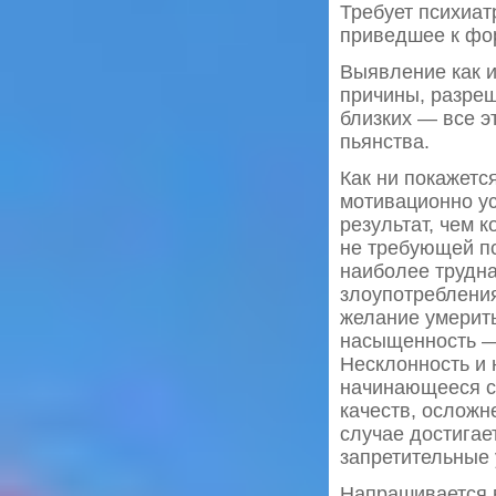
Требует психиат
приведшее к фо
Выявление как 
причины, разре
близких — все э
пьянства.
Как ни покажетс
мотивационно у
результат, чем 
не требующей пс
наиболее трудна
злоупотребления
желание умерить
насыщенность —
Несклонность и 
начинающееся с
качеств, ослож
случае достигае
запретительные 
Напрашивается в