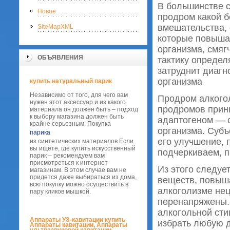
В большинстве с
Новое
продром какой б
вмешательства,
SiteMapXML
которые повышаю
организма, смяг
ОБЪЯВЛЕНИЯ
тактику определ
затруднит диагн
организма
купить натуральный парик
Независимо от того, для чего вам
Продром алкогол
нужен этот аксессуар и из какого
продромов принц
материала он должен быть – подход
к выбору магазина должен быть
адаптогеном — с
крайне серьезным. Покупка
организма. Субъ
парика
его улучшение, 
из синтетических материалов Если
вы ищете, где купить искусственный
подчеркиваем, п
парик – рекомендуем вам
присмотреться к интернет-
Из этого следуе
магазинам. В этом случае вам не
придется даже выбираться из дома,
веществ, повыша
всю покупку можно осуществить в
алкоголизме нец
пару кликов мышкой.
перенапряжены. 
алкогольной сти
Аппараты УЗ-кавитации купить
избрать любую д
Аппараты кавитации, Аппараты