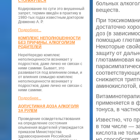
СТОЛКНУТЬСЯ
больных алкого
Кодирование по сути это внушенный
веществ.
запрет, термин введён в практику в
1980-тых годах известным доктором
При токсикоман
Довженко А. Р.
достаточно хор
Подробнее...
доз (в зависимо
КОМПЛЕКС НЕПОЛНОЦЕННОСТИ
помощью глютам
БЕЗ ПРИЧИНЫ. АЛКОГОЛИЗМ
Некоторые свойс
РОДИТЕЛЕЙ
защиту от дальн
НереНередко комплекс
глютаминовая ки
неполноценности возникает у
подростков, даже лично не связан с
парасимпатическ
ними самими. Бывает, это
соответствующи
развивается под влиянием семьи, и
от влияния семьидко комплекс
снижается трип
неполноценности возникает у
аминокислотой, 
подростков, даже лично не связан с
ними самими.
Витаминотерапия
Подробнее...
применяется в ф
ДОПУСТИМАЯ ДОЗА АЛКОГОЛЯ
тонуса, в частн
ЗА РУЛЕМ
Проведение освидетельствования
Известно, что п
на определение состояния
в том числе — з
опьянения водителей утверждается
приказом Министерства
кислота не толь
здравоохранения Российской
но способствуе