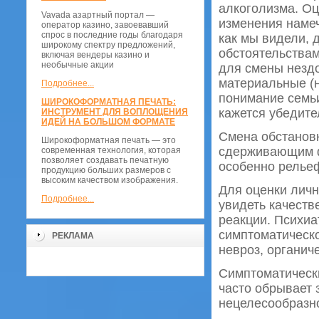
алкоголизма. Оц
Vavada азартный портал —
изменения намеч
оператор казино, завоевавший
спрос в последние годы благодаря
как мы видели, 
широкому спектру предложений,
обстоятельствам
включая вендеры казино и
необычные акции
для смены нездо
материальные (н
Подробнее...
понимание семьи
ШИРОКОФОРМАТНАЯ ПЕЧАТЬ:
кажется убедит
ИНСТРУМЕНТ ДЛЯ ВОПЛОЩЕНИЯ
ИДЕЙ НА БОЛЬШОМ ФОРМАТЕ
Смена обстановк
Широкоформатная печать — это
сдерживающим ф
современная технология, которая
позволяет создавать печатную
особенно рельеф
продукцию больших размеров с
высоким качеством изображения.
Для оценки личн
Подробнее...
увидеть качеств
реакции. Психиа
симптоматическо
РЕКЛАМА
невроз, органич
Симптоматическ
часто обрывает 
нецелесообразно