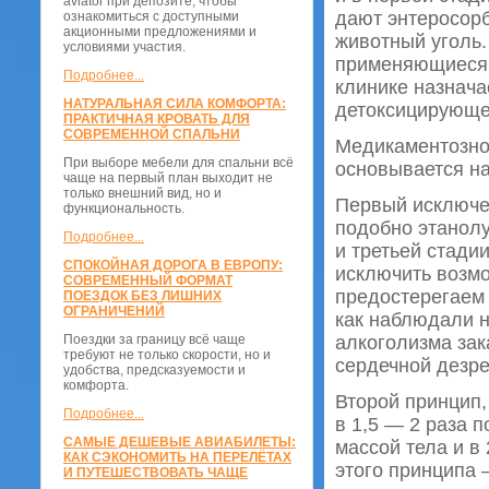
aviator при депозите, чтобы
дают энтеросорб
ознакомиться с доступными
акционными предложениями и
животный уголь.
условиями участия.
применяющиеся 
Подробнее...
клинике назнача
НАТУРАЛЬНАЯ СИЛА КОМФОРТА:
детоксицирующе
ПРАКТИЧНАЯ КРОВАТЬ ДЛЯ
СОВРЕМЕННОЙ СПАЛЬНИ
Медикаментозное
При выборе мебели для спальни всё
основывается на
чаще на первый план выходит не
только внешний вид, но и
Первый исключе
функциональность.
подобно этанолу
Подробнее...
и третьей стади
СПОКОЙНАЯ ДОРОГА В ЕВРОПУ:
исключить возмо
СОВРЕМЕННЫЙ ФОРМАТ
предостерегаем 
ПОЕЗДОК БЕЗ ЛИШНИХ
ОГРАНИЧЕНИЙ
как наблюдали н
Поездки за границу всё чаще
алкоголизма за
требуют не только скорости, но и
сердечной дезре
удобства, предсказуемости и
комфорта.
Второй принцип
Подробнее...
в 1,5 — 2 раза 
САМЫЕ ДЕШЕВЫЕ АВИАБИЛЕТЫ:
массой тела и в
КАК СЭКОНОМИТЬ НА ПЕРЕЛЁТАХ
этого принципа 
И ПУТЕШЕСТВОВАТЬ ЧАЩЕ