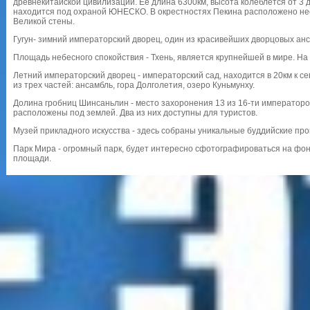
древнекитайской цивилизации. Ее длина 6300км, высота колеблется от 3 
находится под охраной ЮНЕСКО. В окрестностях Пекина расположено не
Великой стены.
Гугун- зимний императорский дворец, один из красивейших дворцовых ан
Площадь небесного спокойствия - Тхень, является крупнейшей в мире. Н
Летний императорский дворец - императорский сад, находится в 20км к с
из трех частей: ансамбль, гора Долголетия, озеро Куньмунху.
Долина гробниц Шинсаньлин - место захоронения 13 из 16-ти император
расположены под землей. Два из них доступны для туристов.
Музей прикладного искусства - здесь собраны уникальные буддийские пр
Парк Мира - огромный парк, будет интересно сфотографироваться на фо
площади.