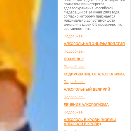
опьянения водителей утверждается
приказом Министерства
здравоохранения Российской
Федерации от 14 июня 2003 года,
согласно которому признается
максимально допустимой доза
алкоголя в крови 0,5 промилле, что
составляет пять
Подробнее...
АЛКОГОЛЬНАЯ ЭНЦЕФАЛОПАТИЯ
Подробнее...
ПОХМЕЛЬЕ
Подробнее...
КОДИРОВАНИЕ ОТ АЛКОГОЛИЗМА
Подробнее...
АЛКОГОЛЬНЫЙ ДЕЛИРИЙ
Подробнее...
ЛЕЧЕНИЕ АЛКОГОЛИЗМА
Подробнее...
АЛКОГОЛЬ В КРОВИ (НОРМЫ
АЛКОГОЛЯ В КРОВИ)