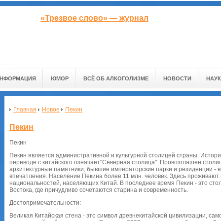
«Трезвое слово» — журнал
ИНФОРМАЦИЯ
ЮМОР
ВСЁ ОБ АЛКОГОЛИЗМЕ
НОВОСТИ
НАУК
Главная
Новое
Пекин
Пекин
Пекин
Пекин является административной и культурной столицей страны. Истори
переводе с китайского означает"Северная столица". Провозглашен столиц
архитектурные памятники, бывшие императорские парки и резиденции - в
впечатления. Население Пекина более 11 млн. человек. Здесь проживают
национальностей, населяющих Китай. В последнее время Пекин - это сто
Востока, где причудливо сочетаются старина и современность.
Достопримечательности:
Великая Китайская стена - это символ древнекитайской цивилизации, сам