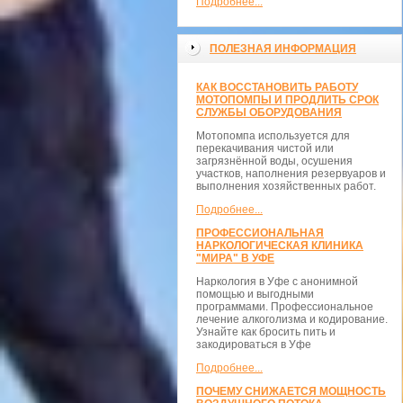
Подробнее...
ПОЛЕЗНАЯ ИНФОРМАЦИЯ
КАК ВОССТАНОВИТЬ РАБОТУ
МОТОПОМПЫ И ПРОДЛИТЬ СРОК
СЛУЖБЫ ОБОРУДОВАНИЯ
Мотопомпа используется для
перекачивания чистой или
загрязнённой воды, осушения
участков, наполнения резервуаров и
выполнения хозяйственных работ.
Подробнее...
ПРОФЕССИОНАЛЬНАЯ
НАРКОЛОГИЧЕСКАЯ КЛИНИКА
"МИРА" В УФЕ
Наркология в Уфе с анонимной
помощью и выгодными
программами. Профессиональное
лечение алкоголизма и кодирование.
Узнайте как бросить пить и
закодироваться в Уфе
Подробнее...
ПОЧЕМУ СНИЖАЕТСЯ МОЩНОСТЬ