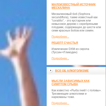
МАЛОИЗВЕСТНЫЙ ИСТОЧНИК
МЕСКАЛИНА
Мескалиновый боб (Sophora
secundiflora), также известный как
"coralillo", - это кустарник или
невысокое дерево с серебряными
плодами, содержащее до шести или
семи красных бобов или семян.
Подробнее...
РЕЦЕПТ СЧАСТЬЯ
Извлечение DXM из сиропа
(Туссин+/Гликодин)
Подробнее...
ВСЕ ОБ АЛКОГОЛИЗМЕ
МЫСЛИ ЗАВИСИМЫХ КАК
СИМПТОМ СРЫВА
Как известно «Рыба гниёт с головы».
Трезвеющие алкоголики и
наркоманы тоже.
Подробнее...