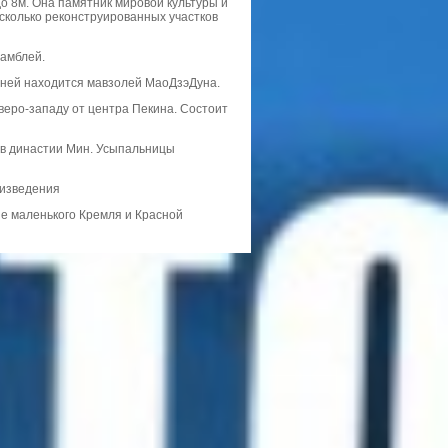
до 8м. Она памятник мировой культуры и
сколько реконструированных участков
самблей.
а ней находится мавзолей МаоДзэДуна.
еверо-западу от центра Пекина. Состоит
ов династии Мин. Усыпальницы
оизведения
не маленького Кремля и Красной