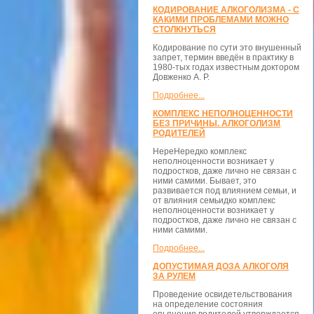
КОДИРОВАНИЕ АЛКОГОЛИЗМА - С
КАКИМИ ПРОБЛЕМАМИ МОЖНО
СТОЛКНУТЬСЯ
Кодирование по сути это внушенный
запрет, термин введён в практику в
1980-тых годах известным доктором
Довженко А. Р.
Подробнее...
КОМПЛЕКС НЕПОЛНОЦЕННОСТИ
БЕЗ ПРИЧИНЫ. АЛКОГОЛИЗМ
РОДИТЕЛЕЙ
НереНередко комплекс
неполноценности возникает у
подростков, даже лично не связан с
ними самими. Бывает, это
развивается под влиянием семьи, и
от влияния семьидко комплекс
неполноценности возникает у
подростков, даже лично не связан с
ними самими.
Подробнее...
ДОПУСТИМАЯ ДОЗА АЛКОГОЛЯ
ЗА РУЛЕМ
Проведение освидетельствования
на определение состояния