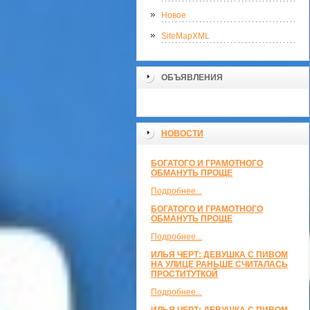
Новое
SiteMapXML
ОБЪЯВЛЕНИЯ
НОВОСТИ
БОГАТОГО И ГРАМОТНОГО
ОБМАНУТЬ ПРОЩЕ
Подробнее...
БОГАТОГО И ГРАМОТНОГО
ОБМАНУТЬ ПРОЩЕ
Подробнее...
ИЛЬЯ ЧЕРТ: ДЕВУШКА С ПИВОМ
НА УЛИЦЕ РАНЬШЕ СЧИТАЛАСЬ
ПРОСТИТУТКОЙ
Подробнее...