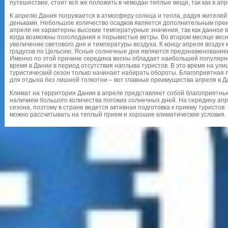
путешествие, стоит всё же положить в чемодан теплые вещи, так как в ап
К апрелю Дания погружается в атмосферу солнца и тепла, радуя жителей
деньками. Небольшое количество осадков является дополнительным преи
апреля не характерны высокие температурные значения, так как данное 
когда возможны похолодания и порывистые ветры. Во втором месяце ве
увеличение светового дня и температуры воздуха. К концу апреля воздух
градусов по Цельсию. Ясные солнечные дни являются предзнаменованием т
Именно по этой причине середина весны обладает наибольшей популярнос
время в Дании в период отсутствия наплыва туристов. В это время на улиц
туристический сезон только начинает набирать обороты. Благоприятная 
для отдыха без лишней толкотни – вот главные преимущества апреля в Д
Климат на территории Дании в апреле представляет собой благоприятны
наличием большого количества погожих солнечных дней. На середину апр
сезона, поэтому в стране ведется активная подготовка к приему туристов.
можно рассчитывать на теплый прием и хорошие климатические условия.