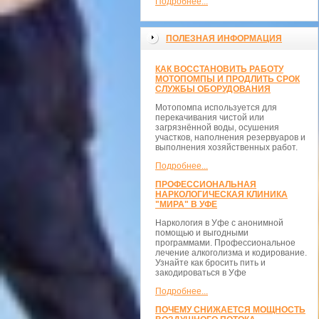
Подробнее...
ПОЛЕЗНАЯ ИНФОРМАЦИЯ
КАК ВОССТАНОВИТЬ РАБОТУ
МОТОПОМПЫ И ПРОДЛИТЬ СРОК
СЛУЖБЫ ОБОРУДОВАНИЯ
Мотопомпа используется для
перекачивания чистой или
загрязнённой воды, осушения
участков, наполнения резервуаров и
выполнения хозяйственных работ.
Подробнее...
ПРОФЕССИОНАЛЬНАЯ
НАРКОЛОГИЧЕСКАЯ КЛИНИКА
"МИРА" В УФЕ
Наркология в Уфе с анонимной
помощью и выгодными
программами. Профессиональное
лечение алкоголизма и кодирование.
Узнайте как бросить пить и
закодироваться в Уфе
Подробнее...
ПОЧЕМУ СНИЖАЕТСЯ МОЩНОСТЬ