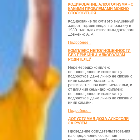
КОДИРОВАНИЕ АЛКОГОЛИЗМА - С
КАКИМИ ПРОБЛЕМАМИ МОЖНО
СТОЛКНУТЬСЯ
Кодирование по сути это внушенный
запрет, термин введён в практику в
1980-тых годах известным доктором
Довженко А. Р.
Подробнее...
КОМПЛЕКС НЕПОЛНОЦЕННОСТИ
БЕЗ ПРИЧИНЫ. АЛКОГОЛИЗМ
РОДИТЕЛЕЙ
НереНередко комплекс
неполноценности возникает у
подростков, даже лично не связан с
ними самими. Бывает, это
развивается под влиянием семьи, и
от влияния семьидко комплекс
неполноценности возникает у
подростков, даже лично не связан с
ними самими.
Подробнее...
ДОПУСТИМАЯ ДОЗА АЛКОГОЛЯ
ЗА РУЛЕМ
Проведение освидетельствования
на определение состояния