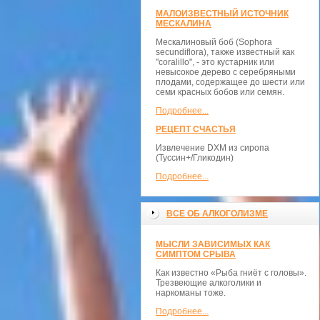
МАЛОИЗВЕСТНЫЙ ИСТОЧНИК
МЕСКАЛИНА
Мескалиновый боб (Sophora
secundiflora), также известный как
"coralillo", - это кустарник или
невысокое дерево с серебряными
плодами, содержащее до шести или
семи красных бобов или семян.
Подробнее...
РЕЦЕПТ СЧАСТЬЯ
Извлечение DXM из сиропа
(Туссин+/Гликодин)
Подробнее...
ВСЕ ОБ АЛКОГОЛИЗМЕ
МЫСЛИ ЗАВИСИМЫХ КАК
СИМПТОМ СРЫВА
Как известно «Рыба гниёт с головы».
Трезвеющие алкоголики и
наркоманы тоже.
Подробнее...