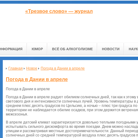
«Трезвое слово» — журнал
ИНФОРМАЦИЯ
ЮМОР
ВСЁ ОБ АЛКОГОЛИЗМЕ
НОВОСТИ
НАУК
Главная
Новое
Погода в Дании в апреле
Погода в Дании в апреле
Погода в Дании в апреле
Погода в Дании в апреле радует обилием солнечных дней, так как к этом
светового дня и интенсивности солнечных лучей. Уровень температуры в
среднем плюс десять градусов по Цельсию, а ночью – плюс три градуса п
территории не наблюдается обилие осадков, при этом держится ветреная
межсезонья.
В апреле датский климат характеризуется довольно теплыми погодными 
испытывать сильного дискомфорта во время поездки. Днем можно наслади
улицам и рассматривая местные достопримечательности. Данный период 
солнечных дней со средней температурой воздуха плюс десять градусов п