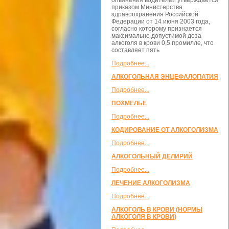
опьянения водителей утверждается
приказом Министерства
здравоохранения Российской
Федерации от 14 июня 2003 года,
согласно которому признается
максимально допустимой доза
алкоголя в крови 0,5 промилле, что
составляет пять
Подробнее...
АЛКОГОЛЬНАЯ ЭНЦЕФАЛОПАТИЯ
Подробнее...
ПОХМЕЛЬЕ
Подробнее...
КОДИРОВАНИЕ ОТ АЛКОГОЛИЗМА
Подробнее...
АЛКОГОЛЬНЫЙ ДЕЛИРИЙ
Подробнее...
ЛЕЧЕНИЕ АЛКОГОЛИЗМА
Подробнее...
АЛКОГОЛЬ В КРОВИ (НОРМЫ
АЛКОГОЛЯ В КРОВИ)