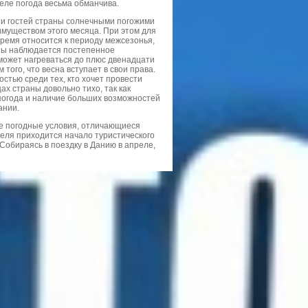
реле погода весьма обманчива.
 и гостей страны солнечными погожими
муществом этого месяца. При этом для
время относится к периоду межсезонья,
сны наблюдается постепенное
 может нагреваться до плюс двенадцати
ого, что весна вступает в свои права.
тью среди тех, кто хочет провести
ах страны довольно тихо, так как
погода и наличие больших возможностей
ании.
е погодные условия, отличающиеся
еля приходится начало туристического
 Собираясь в поездку в Данию в апреле,