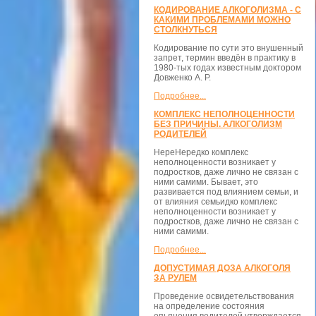
КОДИРОВАНИЕ АЛКОГОЛИЗМА - С
КАКИМИ ПРОБЛЕМАМИ МОЖНО
СТОЛКНУТЬСЯ
Кодирование по сути это внушенный
запрет, термин введён в практику в
1980-тых годах известным доктором
Довженко А. Р.
Подробнее...
КОМПЛЕКС НЕПОЛНОЦЕННОСТИ
БЕЗ ПРИЧИНЫ. АЛКОГОЛИЗМ
РОДИТЕЛЕЙ
НереНередко комплекс
неполноценности возникает у
подростков, даже лично не связан с
ними самими. Бывает, это
развивается под влиянием семьи, и
от влияния семьидко комплекс
неполноценности возникает у
подростков, даже лично не связан с
ними самими.
Подробнее...
ДОПУСТИМАЯ ДОЗА АЛКОГОЛЯ
ЗА РУЛЕМ
Проведение освидетельствования
на определение состояния