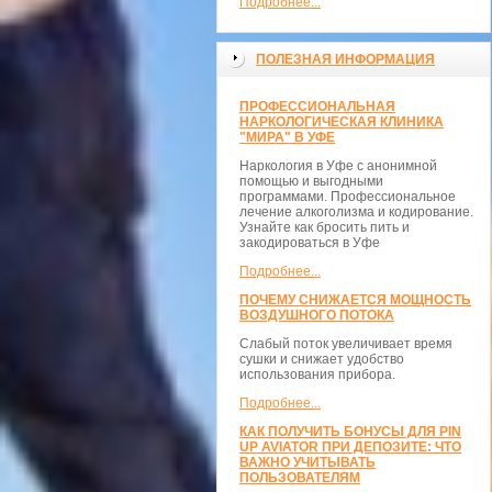
Подробнее...
ПОЛЕЗНАЯ ИНФОРМАЦИЯ
ПРОФЕССИОНАЛЬНАЯ
НАРКОЛОГИЧЕСКАЯ КЛИНИКА
"МИРА" В УФЕ
Наркология в Уфе с анонимной
помощью и выгодными
программами. Профессиональное
лечение алкоголизма и кодирование.
Узнайте как бросить пить и
закодироваться в Уфе
Подробнее...
ПОЧЕМУ СНИЖАЕТСЯ МОЩНОСТЬ
ВОЗДУШНОГО ПОТОКА
Слабый поток увеличивает время
сушки и снижает удобство
использования прибора.
Подробнее...
КАК ПОЛУЧИТЬ БОНУСЫ ДЛЯ PIN
UP AVIATOR ПРИ ДЕПОЗИТЕ: ЧТО
ВАЖНО УЧИТЫВАТЬ
ПОЛЬЗОВАТЕЛЯМ