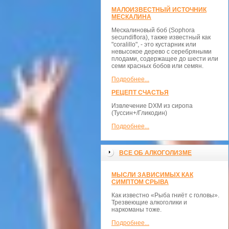
МАЛОИЗВЕСТНЫЙ ИСТОЧНИК
МЕСКАЛИНА
Мескалиновый боб (Sophora
secundiflora), также известный как
"coralillo", - это кустарник или
невысокое дерево с серебряными
плодами, содержащее до шести или
семи красных бобов или семян.
Подробнее...
РЕЦЕПТ СЧАСТЬЯ
Извлечение DXM из сиропа
(Туссин+/Гликодин)
Подробнее...
ВСЕ ОБ АЛКОГОЛИЗМЕ
МЫСЛИ ЗАВИСИМЫХ КАК
СИМПТОМ СРЫВА
Как известно «Рыба гниёт с головы».
Трезвеющие алкоголики и
наркоманы тоже.
Подробнее...