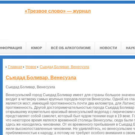
«Трезвое слово» — журнал
ИНФОРМАЦИЯ
ЮМОР
ВСЁ ОБ АЛКОГОЛИЗМЕ
НОВОСТИ
НАУК
Главная
Новое
Сьюдад Боливар, Венесуэла
Сьюдад Боливар, Венесуэла
Сьюдад Боливар, Венесуэла
Венесуэльский город Сьюдад Боливар имеет для страны большое значение,
входит в четверку самых крупных городов-портов Венесуэлы. Одной из г
является мост, имеющий протяженность почти два километра, для Латинс
протяженность. Другой достопримечательностью города Сьюдад Боливар 
открывшему изумительно красивый венесуэльский водопад с лирическим 
представляет собой самолет, который был чудом техники еще в 19 веке. 
что некоторое время являлся временной столицы Венесуэлы, сюда были 
здесь же находились чиновники. От их временного пребывания в Сьюдад Б
жили высокопоставленные чиновники. Не удивляйтесь, но венесуэльские
приближенностью к народу, а потому не требуют особого внимания к свои