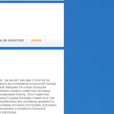
А ОБ АЛКОГОЛЕ
НОВОЕ
 так как вот уже два столетия он
лавных достопримечательностей города
кой Америки это очень большая
можно назвать памятник человеку,
названием Анхель. Этот памятник
Город Сьюдад Боливар славится и тем,
перевезены все основные документы,
оливар остались постройки, в которых
 чиновники отличаются большой
м персонам.