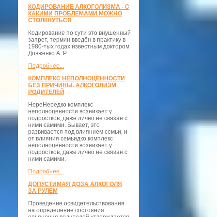
КОДИРОВАНИЕ АЛКОГОЛИЗМА - С
КАКИМИ ПРОБЛЕМАМИ МОЖНО
СТОЛКНУТЬСЯ
Кодирование по сути это внушенный
запрет, термин введён в практику в
1980-тых годах известным доктором
Довженко А. Р.
Подробнее...
КОМПЛЕКС НЕПОЛНОЦЕННОСТИ
БЕЗ ПРИЧИНЫ. АЛКОГОЛИЗМ
РОДИТЕЛЕЙ
НереНередко комплекс
неполноценности возникает у
подростков, даже лично не связан с
ними самими. Бывает, это
развивается под влиянием семьи, и
от влияния семьидко комплекс
неполноценности возникает у
подростков, даже лично не связан с
ними самими.
Подробнее...
ДОПУСТИМАЯ ДОЗА АЛКОГОЛЯ
ЗА РУЛЕМ
Проведение освидетельствования
на определение состояния