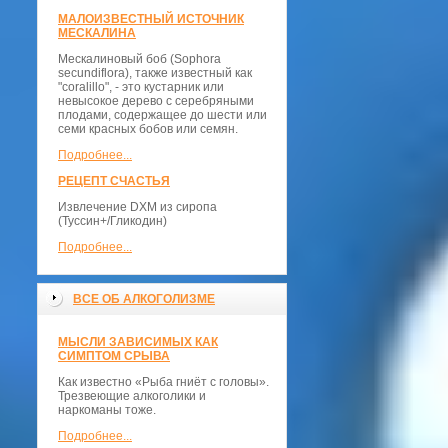
МАЛОИЗВЕСТНЫЙ ИСТОЧНИК
МЕСКАЛИНА
Мескалиновый боб (Sophora
secundiflora), также известный как
"coralillo", - это кустарник или
невысокое дерево с серебряными
плодами, содержащее до шести или
семи красных бобов или семян.
Подробнее...
РЕЦЕПТ СЧАСТЬЯ
Извлечение DXM из сиропа
(Туссин+/Гликодин)
Подробнее...
ВСЕ ОБ АЛКОГОЛИЗМЕ
МЫСЛИ ЗАВИСИМЫХ КАК
СИМПТОМ СРЫВА
Как известно «Рыба гниёт с головы».
Трезвеющие алкоголики и
наркоманы тоже.
Подробнее...