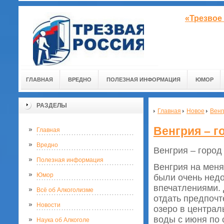
«Трезвое
ГЛАВНАЯ
ВРЕДНО
ПОЛЕЗНАЯ ИНФОРМАЦИЯ
ЮМОР
РАЗДЕЛЫ
Главная
Новое
Венг
Венгрия – г
Главная
Вредно
Венгрия – город
Полезная информация
Венгрия на меня
Юмор
были очень недо
впечатлениями.
Всё об Алкоголизме
отдать предпочт
Новости
озеро в централ
воды с июня по 
Наука об Алкоголе