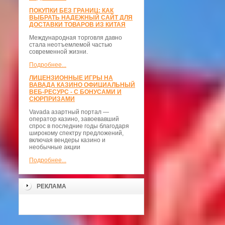
ПОКУПКИ БЕЗ ГРАНИЦ: КАК
ВЫБРАТЬ НАДЕЖНЫЙ САЙТ ДЛЯ
ДОСТАВКИ ТОВАРОВ ИЗ КИТАЯ
Международная торговля давно
стала неотъемлемой частью
современной жизни.
Подробнее...
ЛИЦЕНЗИОННЫЕ ИГРЫ НА
ВАВАДА КАЗИНО ОФИЦИАЛЬНЫЙ
ВЕБ-РЕСУРС - С БОНУСАМИ И
СЮРПРИЗАМИ
Vavada азартный портал —
оператор казино, завоевавший
спрос в последние годы благодаря
широкому спектру предложений,
включая вендеры казино и
необычные акции
Подробнее...
РЕКЛАМА