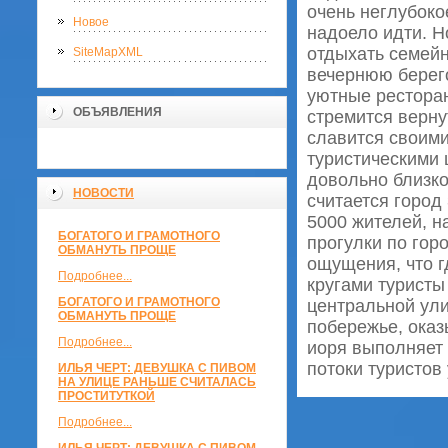
очень неглубоко
Новое
надоело идти. Н
отдыхать семейн
SiteMapXML
вечернюю берего
уютные ресторан
ОБЪЯВЛЕНИЯ
стремится верну
славится своим
туристическими
довольно близко
НОВОСТИ
считается город
5000 жителей, н
БОГАТОГО И ГРАМОТНОГО
прогулки по гор
ОБМАНУТЬ ПРОЩЕ
ощущения, что г
Подробнее...
кругами туристы
БОГАТОГО И ГРАМОТНОГО
центральной ули
ОБМАНУТЬ ПРОЩЕ
побережье, оказ
Подробнее...
иоря выполняет 
потоки туристов
ИЛЬЯ ЧЕРТ: ДЕВУШКА С ПИВОМ
НА УЛИЦЕ РАНЬШЕ СЧИТАЛАСЬ
ПРОСТИТУТКОЙ
Подробнее...