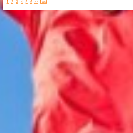
1
2
3
4
5
6
>>
Last