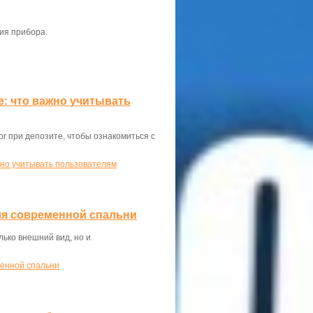
ия прибора.
те: что важно учитывать
or при депозите, чтобы ознакомиться с
ажно учитывать пользователям
ля современной спальни
ько внешний вид, но и
менной спальни