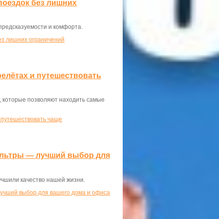
поездок без лишних
 предсказуемости и комфорта.
ез лишних ограничений
елётах и путешествовать
, которые позволяют находить самые
 путешествовать чаще
ильтры — лучший выбор для
учшили качество нашей жизни.
лучший выбор для вашего дома и офиса