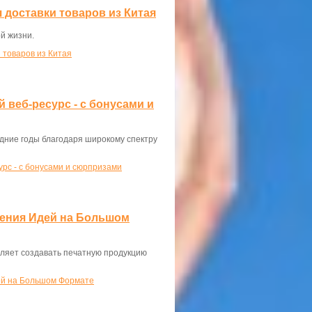
 доставки товаров из Китая
й жизни.
 товаров из Китая
веб-ресурс - с бонусами и
дние годы благодаря широкому спектру
рс - с бонусами и сюрпризами
ения Идей на Большом
ляет создавать печатную продукцию
ей на Большом Формате