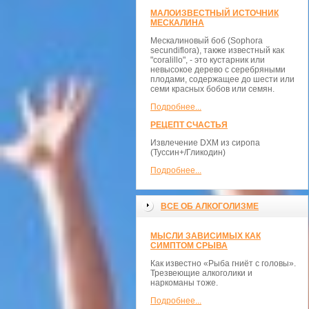
МАЛОИЗВЕСТНЫЙ ИСТОЧНИК
МЕСКАЛИНА
Мескалиновый боб (Sophora
secundiflora), также известный как
"coralillo", - это кустарник или
невысокое дерево с серебряными
плодами, содержащее до шести или
семи красных бобов или семян.
Подробнее...
РЕЦЕПТ СЧАСТЬЯ
Извлечение DXM из сиропа
(Туссин+/Гликодин)
Подробнее...
ВСЕ ОБ АЛКОГОЛИЗМЕ
МЫСЛИ ЗАВИСИМЫХ КАК
СИМПТОМ СРЫВА
Как известно «Рыба гниёт с головы».
Трезвеющие алкоголики и
наркоманы тоже.
Подробнее...