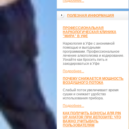
Подробнее...
ПОЛЕЗНАЯ ИНФОРМАЦИЯ
ПРОФЕССИОНАЛЬНАЯ
НАРКОЛОГИЧЕСКАЯ КЛИНИКА
"МИРА" В УФЕ
Наркология в Уфе с анонимной
помощью и выгодными
программами. Профессиональное
лечение алкоголизма и кодирование.
Узнайте как бросить пить и
закодироваться в Уфе
Подробнее...
ПОЧЕМУ СНИЖАЕТСЯ МОЩНОСТЬ
ВОЗДУШНОГО ПОТОКА
Слабый поток увеличивает время
сушки и снижает удобство
использования прибора.
Подробнее...
КАК ПОЛУЧИТЬ БОНУСЫ ДЛЯ PIN
UP AVIATOR ПРИ ДЕПОЗИТЕ: ЧТО
ВАЖНО УЧИТЫВАТЬ
ПОЛЬЗОВАТЕЛЯМ