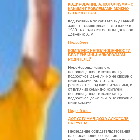
КОДИРОВАНИЕ АЛКОГОЛИЗМА - С
КАКИМИ ПРОБЛЕМАМИ МОЖНО
СТОЛКНУТЬСЯ
Кодирование по сути это внушенный
запрет, термин введён в практику в
1980-тых годах известным доктором
Довженко А. Р.
Подробнее...
КОМПЛЕКС НЕПОЛНОЦЕННОСТИ
БЕЗ ПРИЧИНЫ. АЛКОГОЛИЗМ
РОДИТЕЛЕЙ
НереНередко комплекс
неполноценности возникает у
подростков, даже лично не связан с
ними самими. Бывает, это
развивается под влиянием семьи, и
от влияния семьидко комплекс
неполноценности возникает у
подростков, даже лично не связан с
ними самими.
Подробнее...
ДОПУСТИМАЯ ДОЗА АЛКОГОЛЯ
ЗА РУЛЕМ
Проведение освидетельствования
на определение состояния