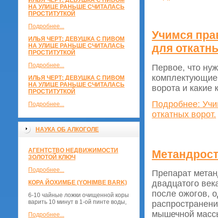
ИЛЬЯ ЧЕРТ: ДЕВУШКА С ПИВОМ
НА УЛИЦЕ РАНЬШЕ СЧИТАЛАСЬ
ПРОСТИТУТКОЙ
Подробнее...
Учимся пра
ИЛЬЯ ЧЕРТ: ДЕВУШКА С ПИВОМ
для откатны
НА УЛИЦЕ РАНЬШЕ СЧИТАЛАСЬ
ПРОСТИТУТКОЙ
Подробнее...
Первое, что нуж
комплектующие 
ИЛЬЯ ЧЕРТ: ДЕВУШКА С ПИВОМ
НА УЛИЦЕ РАНЬШЕ СЧИТАЛАСЬ
ворота и какие
ПРОСТИТУТКОЙ
Подробнее: Учи
Подробнее...
откатных ворот.
НАУКА ОБ АЛКОГОЛЕ
АГЕНТСТВО НЕДВИЖИМОСТИ
Метандрост
ЗОЛОТОЙ КЛЮЧ
Подробнее...
Препарат метан
двадцатого век
КОРА ЙОХИМБЕ (YOHIMBE BARK)
после ожогов, 
6-10 чайные ложки очищенной коры
варить 10 минут в 1-ой пинте воды,
распространени
мышечной масс
Подробнее...