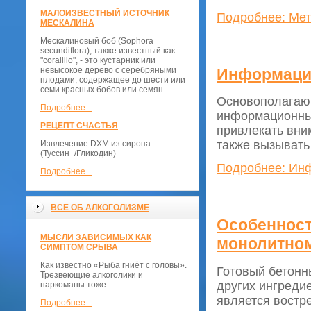
МАЛОИЗВЕСТНЫЙ ИСТОЧНИК
Подробнее: Мет
МЕСКАЛИНА
Мескалиновый боб (Sophora
secundiflora), также известный как
"coralillo", - это кустарник или
Информаци
невысокое дерево с серебряными
плодами, содержащее до шести или
семи красных бобов или семян.
Основополагаю
Подробнее...
информационные
РЕЦЕПТ СЧАСТЬЯ
привлекать вни
также вызывать
Извлечение DXM из сиропа
(Туссин+/Гликодин)
Подробнее: Ин
Подробнее...
ВСЕ ОБ АЛКОГОЛИЗМЕ
Особенност
МЫСЛИ ЗАВИСИМЫХ КАК
монолитном
СИМПТОМ СРЫВА
Как известно «Рыба гниёт с головы».
Готовый бетонн
Трезвеющие алкоголики и
других ингреди
наркоманы тоже.
является востр
Подробнее...