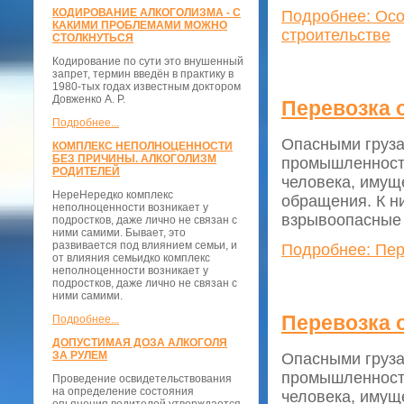
КОДИРОВАНИЕ АЛКОГОЛИЗМА - С
Подробнее: Осо
КАКИМИ ПРОБЛЕМАМИ МОЖНО
строительстве
СТОЛКНУТЬСЯ
Кодирование по сути это внушенный
запрет, термин введён в практику в
1980-тых годах известным доктором
Довженко А. Р.
Перевозка 
Подробнее...
Опасными груза
КОМПЛЕКС НЕПОЛНОЦЕННОСТИ
БЕЗ ПРИЧИНЫ. АЛКОГОЛИЗМ
промышленности
РОДИТЕЛЕЙ
человека, имущ
НереНередко комплекс
обращения. К н
неполноценности возникает у
взрывоопасные 
подростков, даже лично не связан с
ними самими. Бывает, это
развивается под влиянием семьи, и
Подробнее: Пер
от влияния семьидко комплекс
неполноценности возникает у
подростков, даже лично не связан с
ними самими.
Перевозка 
Подробнее...
ДОПУСТИМАЯ ДОЗА АЛКОГОЛЯ
ЗА РУЛЕМ
Опасными груза
промышленности
Проведение освидетельствования
на определение состояния
человека, имущ