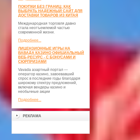
ПОКУПКИ БЕЗ ГРАНИЦ: КАК
ВЫБРАТЬ НАДЕЖНЫЙ САЙТ ДЛЯ
ДОСТАВКИ ТОВАРОВ ИЗ КИТАЯ
Международная торговля давно
стала неотъемлемой частью
современной жизни.
Подробнее...
ЛИЦЕНЗИОННЫЕ ИГРЫ НА
ВАВАДА КАЗИНО ОФИЦИАЛЬНЫЙ
ВЕБ-РЕСУРС - С БОНУСАМИ И
СЮРПРИЗАМИ
Vavada азартный портал —
оператор казино, завоевавший
спрос в последние годы благодаря
широкому спектру предложений,
включая вендеры казино и
необычные акции
Подробнее...
РЕКЛАМА