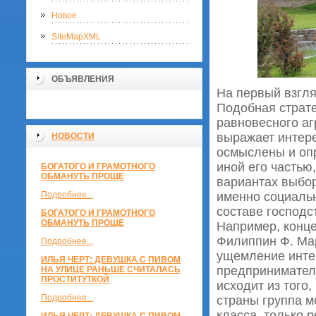
Новое
SiteMapXML
ОБЪЯВЛЕНИЯ
На первый взгля
Подобная страте
равновесного аг
выражает интере
НОВОСТИ
осмыслены и опр
иной его частью
БОГАТОГО И ГРАМОТНОГО
ОБМАНУТЬ ПРОЩЕ
вариантах выбор
Подробнее...
именно социальн
составе господс
БОГАТОГО И ГРАМОТНОГО
ОБМАНУТЬ ПРОЩЕ
Например, конц
Филиппин Ф. Мар
Подробнее...
ущемление инте
ИЛЬЯ ЧЕРТ: ДЕВУШКА С ПИВОМ
предпринимателе
НА УЛИЦЕ РАНЬШЕ СЧИТАЛАСЬ
ПРОСТИТУТКОЙ
исходит из того
Подробнее...
страны группа м
класса, только