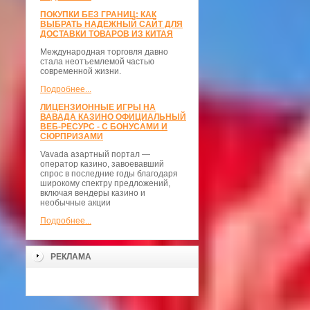
ПОКУПКИ БЕЗ ГРАНИЦ: КАК
ВЫБРАТЬ НАДЕЖНЫЙ САЙТ ДЛЯ
ДОСТАВКИ ТОВАРОВ ИЗ КИТАЯ
Международная торговля давно
стала неотъемлемой частью
современной жизни.
Подробнее...
ЛИЦЕНЗИОННЫЕ ИГРЫ НА
ВАВАДА КАЗИНО ОФИЦИАЛЬНЫЙ
ВЕБ-РЕСУРС - С БОНУСАМИ И
СЮРПРИЗАМИ
Vavada азартный портал —
оператор казино, завоевавший
спрос в последние годы благодаря
широкому спектру предложений,
включая вендеры казино и
необычные акции
Подробнее...
РЕКЛАМА