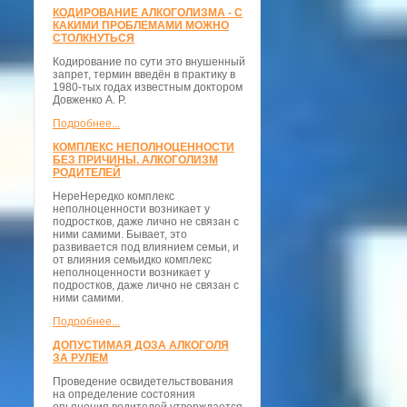
КОДИРОВАНИЕ АЛКОГОЛИЗМА - С
КАКИМИ ПРОБЛЕМАМИ МОЖНО
СТОЛКНУТЬСЯ
Кодирование по сути это внушенный
запрет, термин введён в практику в
1980-тых годах известным доктором
Довженко А. Р.
Подробнее...
КОМПЛЕКС НЕПОЛНОЦЕННОСТИ
БЕЗ ПРИЧИНЫ. АЛКОГОЛИЗМ
РОДИТЕЛЕЙ
НереНередко комплекс
неполноценности возникает у
подростков, даже лично не связан с
ними самими. Бывает, это
развивается под влиянием семьи, и
от влияния семьидко комплекс
неполноценности возникает у
подростков, даже лично не связан с
ними самими.
Подробнее...
ДОПУСТИМАЯ ДОЗА АЛКОГОЛЯ
ЗА РУЛЕМ
Проведение освидетельствования
на определение состояния