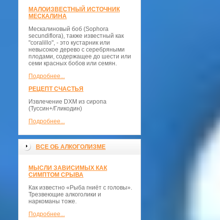
МАЛОИЗВЕСТНЫЙ ИСТОЧНИК
МЕСКАЛИНА
Мескалиновый боб (Sophora
secundiflora), также известный как
"coralillo", - это кустарник или
невысокое дерево с серебряными
плодами, содержащее до шести или
семи красных бобов или семян.
Подробнее...
РЕЦЕПТ СЧАСТЬЯ
Извлечение DXM из сиропа
(Туссин+/Гликодин)
Подробнее...
ВСЕ ОБ АЛКОГОЛИЗМЕ
МЫСЛИ ЗАВИСИМЫХ КАК
СИМПТОМ СРЫВА
Как известно «Рыба гниёт с головы».
Трезвеющие алкоголики и
наркоманы тоже.
Подробнее...