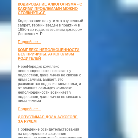
КОДИРОВАНИЕ АЛКОГОЛИЗМА - С
КАКИМИ ПРОБЛЕМАМИ МОЖНО
СТОЛКНУТЬСЯ
Кодирование по сути это внушенный
запрет, термин введён в практику в
1980-тых годах известным доктором
Довженко А. Р.
Подробнее...
КОМПЛЕКС НЕПОЛНОЦЕННОСТИ
БЕЗ ПРИЧИНЫ. АЛКОГОЛИЗМ
РОДИТЕЛЕЙ
НереНередко комплекс
неполноценности возникает у
подростков, даже лично не связан с
ними самими. Бывает, это
развивается под влиянием семьи, и
от влияния семьидко комплекс
неполноценности возникает у
подростков, даже лично не связан с
ними самими.
Подробнее...
ДОПУСТИМАЯ ДОЗА АЛКОГОЛЯ
ЗА РУЛЕМ
Проведение освидетельствования
на определение состояния