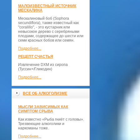
МАЛОИЗВЕСТНЫЙ ИСТОЧНИК
МЕСКАЛИНА
Мескалиновый боб (Sophora
secundiflora), также известный как
"coralillo", - это кустарник или
невысокое дерево с серебряными
плодами, содержащее до шести или
семи красных бобов или семян.
Подробнее...
РЕЦЕПТ СЧАСТЬЯ
Извлечение DXM из сиропа
(Туссин+/Гликодин)
Подробнее...
ВСЕ ОБ АЛКОГОЛИЗМЕ
МЫСЛИ ЗАВИСИМЫХ КАК
СИМПТОМ СРЫВА
Как известно «Рыба гниёт с головы».
Трезвеющие алкоголики и
наркоманы тоже.
Подробнее...