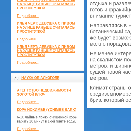
ИЛЬЯ ЧЕРТ: ДЕВУШКА С ПИВОМ
отдыха и развле
НА УЛИЦЕ РАНЬШЕ СЧИТАЛАСЬ
ПРОСТИТУТКОЙ
готов и фракийц
внимание турист
Подробнее...
ИЛЬЯ ЧЕРТ: ДЕВУШКА С ПИВОМ
Направляясь в Б
НА УЛИЦЕ РАНЬШЕ СЧИТАЛАСЬ
ботанический са
ПРОСТИТУТКОЙ
же будет возмож
Подробнее...
можно порадоват
ИЛЬЯ ЧЕРТ: ДЕВУШКА С ПИВОМ
НА УЛИЦЕ РАНЬШЕ СЧИТАЛАСЬ
Не менее интере
ПРОСТИТУТКОЙ
на скалистом по
Подробнее...
метров, и ширин
сушей новой час
метров.
НАУКА ОБ АЛКОГОЛЕ
Климат страны о
АГЕНТСТВО НЕДВИЖИМОСТИ
средиземноморск
ЗОЛОТОЙ КЛЮЧ
бриз, который о
Подробнее...
КОРА ЙОХИМБЕ (YOHIMBE BARK)
6-10 чайные ложки очищенной коры
варить 10 минут в 1-ой пинте воды,
Подробнее...