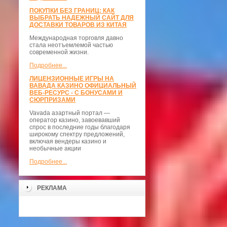
ПОКУПКИ БЕЗ ГРАНИЦ: КАК
ВЫБРАТЬ НАДЕЖНЫЙ САЙТ ДЛЯ
ДОСТАВКИ ТОВАРОВ ИЗ КИТАЯ
Международная торговля давно
стала неотъемлемой частью
современной жизни.
Подробнее...
ЛИЦЕНЗИОННЫЕ ИГРЫ НА
ВАВАДА КАЗИНО ОФИЦИАЛЬНЫЙ
ВЕБ-РЕСУРС - С БОНУСАМИ И
СЮРПРИЗАМИ
Vavada азартный портал —
оператор казино, завоевавший
спрос в последние годы благодаря
широкому спектру предложений,
включая вендеры казино и
необычные акции
Подробнее...
РЕКЛАМА