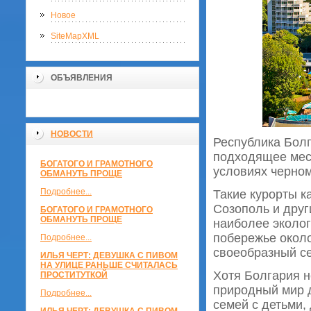
Новое
SiteMapXML
ОБЪЯВЛЕНИЯ
НОВОСТИ
Республика Болг
подходящее мест
БОГАТОГО И ГРАМОТНОГО
условиях черном
ОБМАНУТЬ ПРОЩЕ
Подробнее...
Такие курорты к
Созополь и друг
БОГАТОГО И ГРАМОТНОГО
ОБМАНУТЬ ПРОЩЕ
наиболее эколог
побережье окол
Подробнее...
своеобразный с
ИЛЬЯ ЧЕРТ: ДЕВУШКА С ПИВОМ
НА УЛИЦЕ РАНЬШЕ СЧИТАЛАСЬ
Хотя Болгария не
ПРОСТИТУТКОЙ
природный мир д
Подробнее...
семей с детьми,