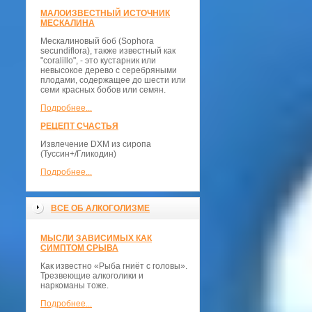
МАЛОИЗВЕСТНЫЙ ИСТОЧНИК
МЕСКАЛИНА
Мескалиновый боб (Sophora
secundiflora), также известный как
"coralillo", - это кустарник или
невысокое дерево с серебряными
плодами, содержащее до шести или
семи красных бобов или семян.
Подробнее...
РЕЦЕПТ СЧАСТЬЯ
Извлечение DXM из сиропа
(Туссин+/Гликодин)
Подробнее...
ВСЕ ОБ АЛКОГОЛИЗМЕ
МЫСЛИ ЗАВИСИМЫХ КАК
СИМПТОМ СРЫВА
Как известно «Рыба гниёт с головы».
Трезвеющие алкоголики и
наркоманы тоже.
Подробнее...