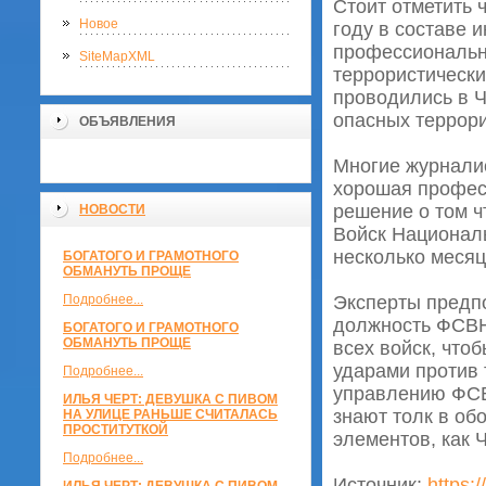
Стоит отметить 
Новое
году в составе 
профессиональны
SiteMapXML
террористически
проводились в Ч
опасных террор
ОБЪЯВЛЕНИЯ
Многие журналис
хорошая профес
решение о том 
НОВОСТИ
Войск Национал
несколько месяц
БОГАТОГО И ГРАМОТНОГО
ОБМАНУТЬ ПРОЩЕ
Подробнее...
Эксперты предпо
должность ФСВНГ
БОГАТОГО И ГРАМОТНОГО
ОБМАНУТЬ ПРОЩЕ
всех войск, чт
ударами против 
Подробнее...
управлению ФСВ
ИЛЬЯ ЧЕРТ: ДЕВУШКА С ПИВОМ
знают толк в об
НА УЛИЦЕ РАНЬШЕ СЧИТАЛАСЬ
ПРОСТИТУТКОЙ
элементов, как 
Подробнее...
Источник:
https:/