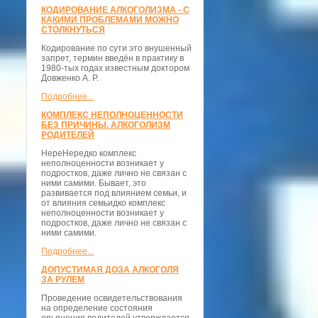
КОДИРОВАНИЕ АЛКОГОЛИЗМА - С
КАКИМИ ПРОБЛЕМАМИ МОЖНО
СТОЛКНУТЬСЯ
Кодирование по сути это внушенный
запрет, термин введён в практику в
1980-тых годах известным доктором
Довженко А. Р.
Подробнее...
КОМПЛЕКС НЕПОЛНОЦЕННОСТИ
БЕЗ ПРИЧИНЫ. АЛКОГОЛИЗМ
РОДИТЕЛЕЙ
НереНередко комплекс
неполноценности возникает у
подростков, даже лично не связан с
ними самими. Бывает, это
развивается под влиянием семьи, и
от влияния семьидко комплекс
неполноценности возникает у
подростков, даже лично не связан с
ними самими.
Подробнее...
ДОПУСТИМАЯ ДОЗА АЛКОГОЛЯ
ЗА РУЛЕМ
Проведение освидетельствования
на определение состояния