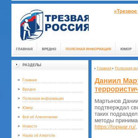
«Трезвое
ГЛАВНАЯ
ВРЕДНО
ПОЛЕЗНАЯ ИНФОРМАЦИЯ
ЮМОР
РАЗДЕЛЫ
Главная
Полезная и
Даниил Мар
Главная
террористич
Вредно
Полезная информация
Мартынов Дании
подтверждал св
Юмор
таких подраздел
Всё об Алкоголизме
методы принима
https://topwar.ru/
.
Новости
Наука об Алкоголе