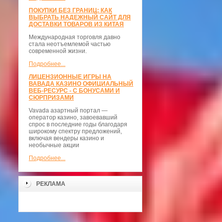
ПОКУПКИ БЕЗ ГРАНИЦ: КАК
ВЫБРАТЬ НАДЕЖНЫЙ САЙТ ДЛЯ
ДОСТАВКИ ТОВАРОВ ИЗ КИТАЯ
Международная торговля давно
стала неотъемлемой частью
современной жизни.
Подробнее...
ЛИЦЕНЗИОННЫЕ ИГРЫ НА
ВАВАДА КАЗИНО ОФИЦИАЛЬНЫЙ
ВЕБ-РЕСУРС - С БОНУСАМИ И
СЮРПРИЗАМИ
Vavada азартный портал —
оператор казино, завоевавший
спрос в последние годы благодаря
широкому спектру предложений,
включая вендеры казино и
необычные акции
Подробнее...
РЕКЛАМА