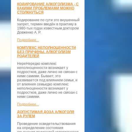
КОДИРОВАНИЕ АЛКОГОЛИЗМА - С
КАКИМИ ПРОБЛЕМАМИ МОЖНО
СТОЛКНУТЬСЯ
Кодирование по сути это внушенный
запрет, термин введён в практику в
1980-тых годах известным доктором
Довженко А. Р.
Подробнее...
КОМПЛЕКС НЕПОЛНОЦЕННОСТИ
БЕЗ ПРИЧИНЫ. АЛКОГОЛИЗМ
РОДИТЕЛЕЙ
НереНередко комплекс
неполноценности возникает у
подростков, даже лично не связан с
ними самими. Бывает, это
развивается под влиянием семьи, и
от влияния семьидко комплекс
неполноценности возникает у
подростков, даже лично не связан с
ними самими.
Подробнее...
ДОПУСТИМАЯ ДОЗА АЛКОГОЛЯ
ЗА РУЛЕМ
Проведение освидетельствования
на определение состояния