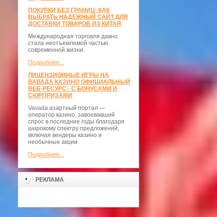
ПОКУПКИ БЕЗ ГРАНИЦ: КАК
ВЫБРАТЬ НАДЕЖНЫЙ САЙТ ДЛЯ
ДОСТАВКИ ТОВАРОВ ИЗ КИТАЯ
Международная торговля давно
стала неотъемлемой частью
современной жизни.
Подробнее...
ЛИЦЕНЗИОННЫЕ ИГРЫ НА
ВАВАДА КАЗИНО ОФИЦИАЛЬНЫЙ
ВЕБ-РЕСУРС - С БОНУСАМИ И
СЮРПРИЗАМИ
Vavada азартный портал —
оператор казино, завоевавший
спрос в последние годы благодаря
широкому спектру предложений,
включая вендеры казино и
необычные акции
Подробнее...
РЕКЛАМА