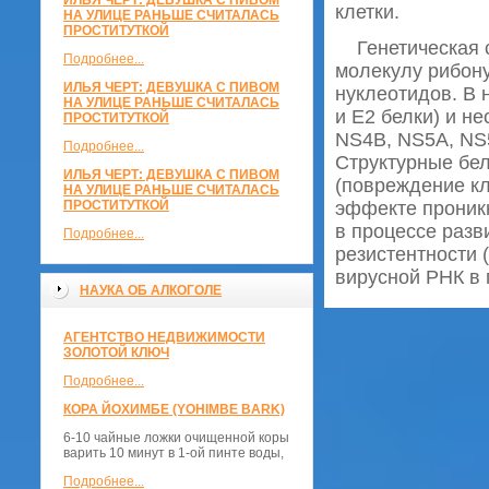
ИЛЬЯ ЧЕРТ: ДЕВУШКА С ПИВОМ
клетки.
НА УЛИЦЕ РАНЬШЕ СЧИТАЛАСЬ
ПРОСТИТУТКОЙ
Генетическая с
Подробнее...
молекулу рибону
ИЛЬЯ ЧЕРТ: ДЕВУШКА С ПИВОМ
нуклеотидов. В
НА УЛИЦЕ РАНЬШЕ СЧИТАЛАСЬ
и Е2 белки) и н
ПРОСТИТУТКОЙ
NS4B, NS5A, NS5
Подробнее...
Структурные бе
ИЛЬЯ ЧЕРТ: ДЕВУШКА С ПИВОМ
(повреждение кл
НА УЛИЦЕ РАНЬШЕ СЧИТАЛАСЬ
ПРОСТИТУТКОЙ
эффекте проникн
в процессе разв
Подробнее...
резистентности 
вирусной РНК в 
НАУКА ОБ АЛКОГОЛЕ
АГЕНТСТВО НЕДВИЖИМОСТИ
ЗОЛОТОЙ КЛЮЧ
Подробнее...
КОРА ЙОХИМБЕ (YOHIMBE BARK)
6-10 чайные ложки очищенной коры
варить 10 минут в 1-ой пинте воды,
Подробнее...