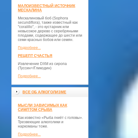
МАЛОИЗВЕСТНЫЙ ИСТОЧНИК
МЕСКАЛИНА
Мескалиновый боб (Sophora
secundiflora), также известный как
"coralillo", - это кустарник или
невысокое дерево с серебряными
плодами, содержащее до шести или
семи красных бобов или семян.
Подробнее...
РЕЦЕПТ СЧАСТЬЯ
Извлечение DXM из сиропа
(Туссин+/Гликодин)
Подробнее...
ВСЕ ОБ АЛКОГОЛИЗМЕ
МЫСЛИ ЗАВИСИМЫХ КАК
СИМПТОМ СРЫВА
Как известно «Рыба гниёт с головы».
Трезвеющие алкоголики и
наркоманы тоже.
Подробнее...