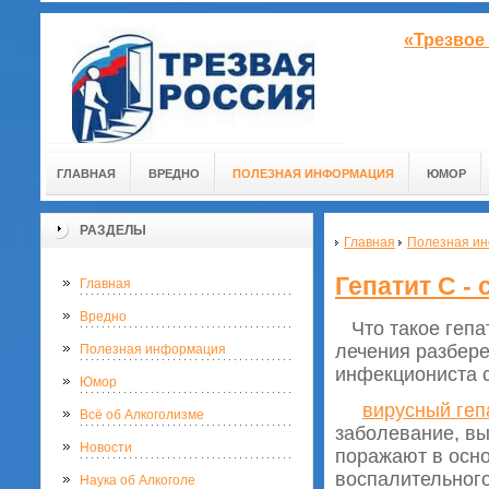
«Трезвое
ГЛАВНАЯ
ВРЕДНО
ПОЛЕЗНАЯ ИНФОРМАЦИЯ
ЮМОР
РАЗДЕЛЫ
Главная
Полезная и
Гепатит С -
Главная
Вредно
Что такое гепат
лечения разбере
Полезная информация
инфекциониста с
Юмор
вирусный геп
Всё об Алкоголизме
заболевание, вы
Новости
поражают в осно
воспалительного
Наука об Алкоголе