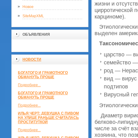
жизни и отсутст
Новое
цирротической п
карциноме).
SiteMapXML
Этиологический 
выделен америка
ОБЪЯВЛЕНИЯ
Таксономическ
царство — в
НОВОСТИ
семейство — 
род — Hepaci
БОГАТОГО И ГРАМОТНОГО
ОБМАНУТЬ ПРОЩЕ
вид — вирус 
Подробнее...
подтипов
БОГАТОГО И ГРАМОТНОГО
Вирусный ге
ОБМАНУТЬ ПРОЩЕ
Этиологические
Подробнее...
ИЛЬЯ ЧЕРТ: ДЕВУШКА С ПИВОМ
Диаметр вирион
НА УЛИЦЕ РАНЬШЕ СЧИТАЛАСЬ
белково-липидну
ПРОСТИТУТКОЙ
числе за счёт в
Подробнее...
хозяина, что по