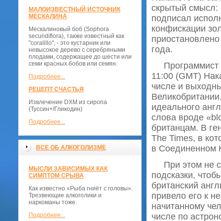
скрытый смысл: 
МАЛОИЗВЕСТНЫЙ ИСТОЧНИК
МЕСКАЛИНА
подписал исполн
конфискации зол
Мескалиновый боб (Sophora
secundiflora), также известный как
приостановлено 
"coralillo", - это кустарник или
года.
невысокое дерево с серебряными
плодами, содержащее до шести или
семи красных бобов или семян.
Программист из
11:00 (GMT) Нак
Подробнее...
числе и выходны
РЕЦЕПТ СЧАСТЬЯ
Великобритании.
Извлечение DXM из сиропа
идеального англ
(Туссин+/Гликодин)
слова вроде «blo
Подробнее...
британцам. В ге
The Times, в ко
в Соединенном К
ВСЕ ОБ АЛКОГОЛИЗМЕ
При этом не ст
МЫСЛИ ЗАВИСИМЫХ КАК
подсказки, чтоб
СИМПТОМ СРЫВА
британский анг
Как известно «Рыба гниёт с головы».
привело его к н
Трезвеющие алкоголики и
наркоманы тоже.
начитанному чел
Подробнее...
числе по астрон