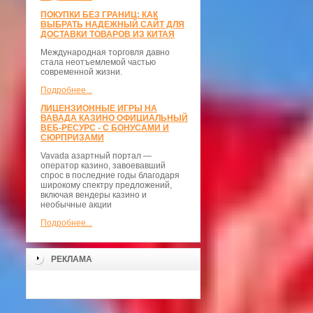
ПОКУПКИ БЕЗ ГРАНИЦ: КАК
ВЫБРАТЬ НАДЕЖНЫЙ САЙТ ДЛЯ
ДОСТАВКИ ТОВАРОВ ИЗ КИТАЯ
Международная торговля давно
стала неотъемлемой частью
современной жизни.
Подробнее...
ЛИЦЕНЗИОННЫЕ ИГРЫ НА
ВАВАДА КАЗИНО ОФИЦИАЛЬНЫЙ
ВЕБ-РЕСУРС - С БОНУСАМИ И
СЮРПРИЗАМИ
Vavada азартный портал —
оператор казино, завоевавший
спрос в последние годы благодаря
широкому спектру предложений,
включая вендеры казино и
необычные акции
Подробнее...
РЕКЛАМА