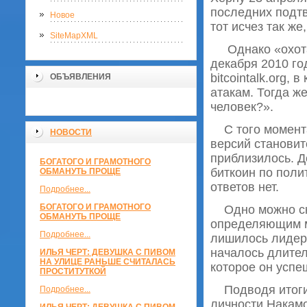
последних подтв
Новое
тот исчез так же
SiteMapXML
Однако «охот
декабря 2010 го
bitcointalk.org,
ОБЪЯВЛЕНИЯ
атакам. Тогда ж
человек?».
С того момента 
НОВОСТИ
версий становит
приблизилось. Д
БОГАТОГО И ГРАМОТНОГО
биткоин по поли
ОБМАНУТЬ ПРОЩЕ
ответов нет.
Подробнее...
БОГАТОГО И ГРАМОТНОГО
Одно можно ска
ОБМАНУТЬ ПРОЩЕ
определяющим мо
Подробнее...
лишилось лидера
началось длител
ИЛЬЯ ЧЕРТ: ДЕВУШКА С ПИВОМ
НА УЛИЦЕ РАНЬШЕ СЧИТАЛАСЬ
которое он успе
ПРОСТИТУТКОЙ
Подводя итоги п
Подробнее...
личности Накамо