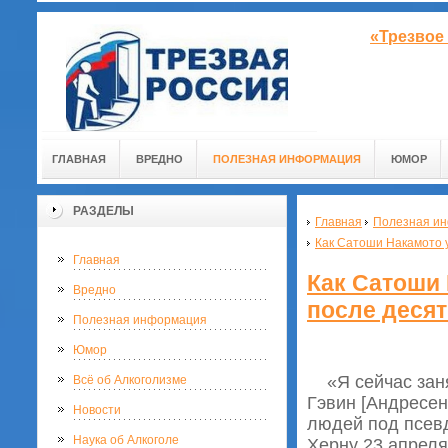
«Трезвое
ГЛАВНАЯ
ВРЕДНО
ПОЛЕЗНАЯ ИНФОРМАЦИЯ
ЮМОР
РАЗДЕЛЫ
Главная
Полезная и
Как Сатоши Накамото у
Главная
Как Сатоши
Вредно
после десят
Полезная информация
Юмор
«Я сейчас занят
Всё об Алкоголизме
Гэвин [Андресен
Новости
людей под псев
Наука об Алкоголе
Херну 23 апреля