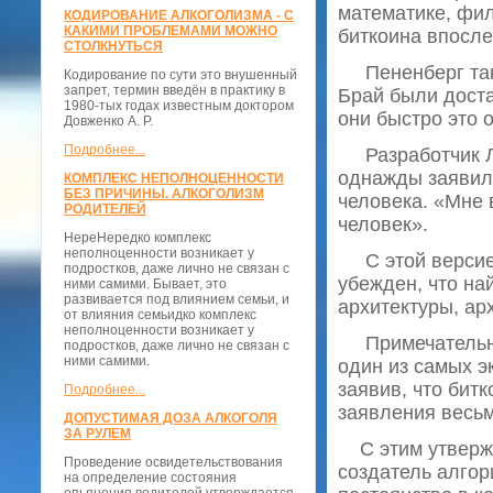
математике, фил
КОДИРОВАНИЕ АЛКОГОЛИЗМА - С
КАКИМИ ПРОБЛЕМАМИ МОЖНО
биткоина впосле
СТОЛКНУТЬСЯ
Пененберг такж
Кодирование по сути это внушенный
запрет, термин введён в практику в
Брай были доста
1980-тых годах известным доктором
они быстро это 
Довженко А. Р.
Подробнее...
Разработчик Лас
однажды заявил,
КОМПЛЕКС НЕПОЛНОЦЕННОСТИ
БЕЗ ПРИЧИНЫ. АЛКОГОЛИЗМ
человека. «Мне 
РОДИТЕЛЕЙ
человек».
НереНередко комплекс
неполноценности возникает у
С этой версией 
подростков, даже лично не связан с
убежден, что на
ними самими. Бывает, это
развивается под влиянием семьи, и
архитектуры, ар
от влияния семьидко комплекс
неполноценности возникает у
Примечательно, 
подростков, даже лично не связан с
ними самими.
один из самых 
заявив, что бит
Подробнее...
заявления весь
ДОПУСТИМАЯ ДОЗА АЛКОГОЛЯ
ЗА РУЛЕМ
С этим утвержд
Проведение освидетельствования
создатель алгор
на определение состояния