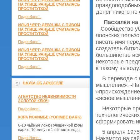
ИЛЬЯ ЧЕРТ: ДЕВУШКА С ПИВОМ
НА УЛИЦЕ РАНЬШЕ СЧИТАЛАСЬ
правдоподобных
ПРОСТИТУТКОЙ
денег никого не
Подробнее...
Пасхалки на 
ИЛЬЯ ЧЕРТ: ДЕВУШКА С ПИВОМ
Сообщество убе
НА УЛИЦЕ РАНЬШЕ СЧИТАЛАСЬ
ПРОСТИТУТКОЙ
японских пользо
писать имя пере
Подробнее...
создатель битко
ИЛЬЯ ЧЕРТ: ДЕВУШКА С ПИВОМ
большинство иск
НА УЛИЦЕ РАНЬШЕ СЧИТАЛАСЬ
ПРОСТИТУТКОЙ
некоторые предп
Подробнее...
к такому выводу.
В переводе с я
НАУКА ОБ АЛКОГОЛЕ
мышление». -Нак
«происхождение»
АГЕНТСТВО НЕДВИЖИМОСТИ
«ясное мышлени
ЗОЛОТОЙ КЛЮЧ
Некоторые пред
Подробнее...
технологически
КОРА ЙОХИМБЕ (YOHIMBE BARK)
сформировать им
6-10 чайные ложки очищенной коры
варить 10 минут в 1-ой пинте воды,
5 апреля 1975 
Накамото на сай
Подробнее...