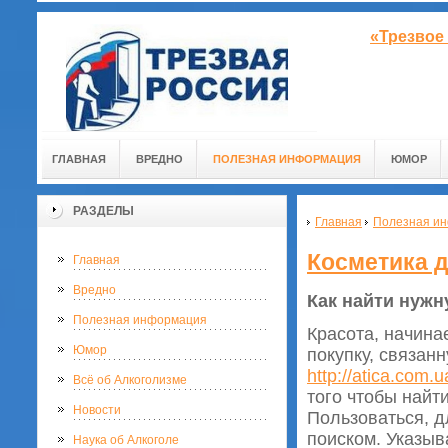
«Трезвое
ГЛАВНАЯ
ВРЕДНО
ПОЛЕЗНАЯ ИНФОРМАЦИЯ
ЮМОР
РАЗДЕЛЫ
Главная
Полезная и
Косметика д
Главная
Вредно
Как найти нужн
Полезная информация
Красота, начинае
Юмор
покупку, связан
http://atica.com.u
Всё об Алкоголизме
того чтобы найт
Новости
Пользоваться, д
поиском. Указыв
Наука об Алкоголе