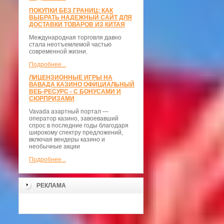
ПОКУПКИ БЕЗ ГРАНИЦ: КАК
ВЫБРАТЬ НАДЕЖНЫЙ САЙТ ДЛЯ
ДОСТАВКИ ТОВАРОВ ИЗ КИТАЯ
Международная торговля давно
стала неотъемлемой частью
современной жизни.
Подробнее...
ЛИЦЕНЗИОННЫЕ ИГРЫ НА
ВАВАДА КАЗИНО ОФИЦИАЛЬНЫЙ
ВЕБ-РЕСУРС - С БОНУСАМИ И
СЮРПРИЗАМИ
Vavada азартный портал —
оператор казино, завоевавший
спрос в последние годы благодаря
широкому спектру предложений,
включая вендеры казино и
необычные акции
Подробнее...
РЕКЛАМА