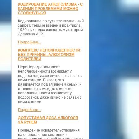
КОДИРОВАНИЕ АЛКОГОЛИЗМА - С
КАКИМИ ПРОБЛЕМАМИ МОЖНО
СТОЛКНУТЬСЯ
Кодирование по сути это внушенный
запрет, термин введён в практику в
1980-тых годах известным доктором
Довженко А. Р.
Подробнее...
КОМПЛЕКС НЕПОЛНОЦЕННОСТИ
БЕЗ ПРИЧИНЫ. АЛКОГОЛИЗМ
РОДИТЕЛЕЙ
НереНередко комплекс
неполноценности возникает у
подростков, даже лично не связан с
ними самими. Бывает, это
развивается под влиянием семьи, и
от влияния семьидко комплекс
неполноценности возникает у
подростков, даже лично не связан с
ними самими.
Подробнее...
ДОПУСТИМАЯ ДОЗА АЛКОГОЛЯ
ЗА РУЛЕМ
Проведение освидетельствования
на определение состояния