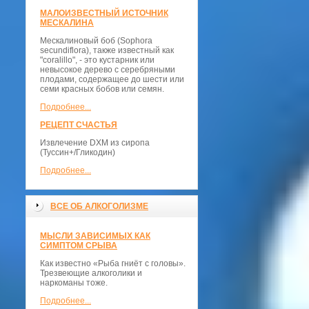
МАЛОИЗВЕСТНЫЙ ИСТОЧНИК
МЕСКАЛИНА
Мескалиновый боб (Sophora
secundiflora), также известный как
"coralillo", - это кустарник или
невысокое дерево с серебряными
плодами, содержащее до шести или
семи красных бобов или семян.
Подробнее...
РЕЦЕПТ СЧАСТЬЯ
Извлечение DXM из сиропа
(Туссин+/Гликодин)
Подробнее...
ВСЕ ОБ АЛКОГОЛИЗМЕ
МЫСЛИ ЗАВИСИМЫХ КАК
СИМПТОМ СРЫВА
Как известно «Рыба гниёт с головы».
Трезвеющие алкоголики и
наркоманы тоже.
Подробнее...