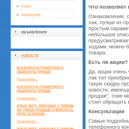
Что позволяет
Новое
SiteMapXML
Ознакомление, с
лак, лучше из п
простым парамет
ОБЪЯВЛЕНИЯ
небольшое опис
предусматривает
ходами, можно б
товара.
НОВОСТИ
Есть ли акции?
БОГАТОГО И ГРАМОТНОГО
Да, акции очень 
ОБМАНУТЬ ПРОЩЕ
лак топ приобре
Подробнее...
такую скидку пр
БОГАТОГО И ГРАМОТНОГО
новости, имеющи
ОБМАНУТЬ ПРОЩЕ
продаж", тоже м
Подробнее...
стоит обращать 
ИЛЬЯ ЧЕРТ: ДЕВУШКА С ПИВОМ
НА УЛИЦЕ РАНЬШЕ СЧИТАЛАСЬ
Консультации
ПРОСТИТУТКОЙ
Самые подробны
Подробнее...
телефонного кон