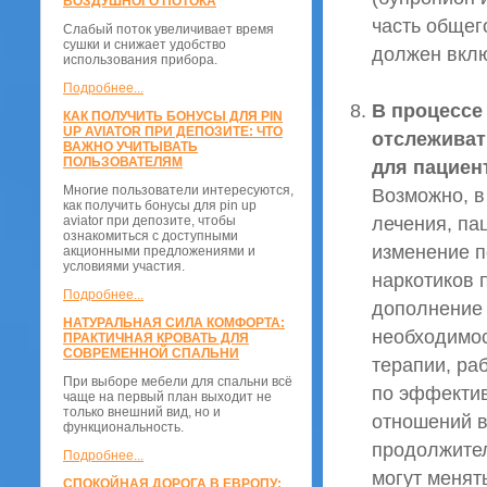
ВОЗДУШНОГО ПОТОКА
часть общег
Слабый поток увеличивает время
сушки и снижает удобство
должен вклю
использования прибора.
Подробнее...
В процессе
КАК ПОЛУЧИТЬ БОНУСЫ ДЛЯ PIN
UP AVIATOR ПРИ ДЕПОЗИТЕ: ЧТО
отслеживат
ВАЖНО УЧИТЫВАТЬ
ПОЛЬЗОВАТЕЛЯМ
для пациен
Многие пользователи интересуются,
Возможно, в
как получить бонусы для pin up
лечения, па
aviator при депозите, чтобы
ознакомиться с доступными
изменение п
акционными предложениями и
условиями участия.
наркотиков 
Подробнее...
дополнение 
НАТУРАЛЬНАЯ СИЛА КОМФОРТА:
необходимос
ПРАКТИЧНАЯ КРОВАТЬ ДЛЯ
СОВРЕМЕННОЙ СПАЛЬНИ
терапии, ра
При выборе мебели для спальни всё
по эффектив
чаще на первый план выходит не
только внешний вид, но и
отношений в
функциональность.
продолжител
Подробнее...
могут менят
СПОКОЙНАЯ ДОРОГА В ЕВРОПУ: