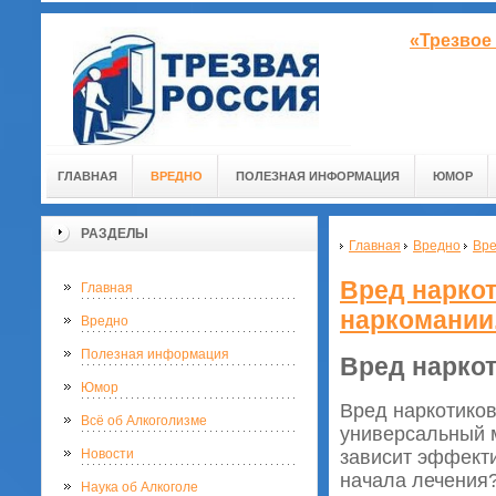
«Трезвое
ГЛАВНАЯ
ВРЕДНО
ПОЛЕЗНАЯ ИНФОРМАЦИЯ
ЮМОР
РАЗДЕЛЫ
Главная
Вредно
Вре
Вред нарко
Главная
наркомании
Вредно
Полезная информация
Вред нарко
Юмор
Вред наркотиков
Всё об Алкоголизме
универсальный м
зависит эффекти
Новости
начала лечения?
Наука об Алкоголе