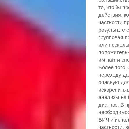
то, чтобы п
действия, к
частности п
результате 
групповая п
или несколь
положительн
им найти сп
Более того,
переходу да
опасную для
искоренить 
анализы на 
диагноз. В 
необходимос
ВИЧ и испо
частности, 