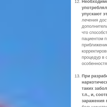
Необходимо
употреблял
упускают эт
лечения дос
дополнитель
что способс
пациентом п
приближение
корректиров
процедур в 
особенностя
При разраб
наркотичес
таких забол
т.п., и, со
заражения 
большинстве