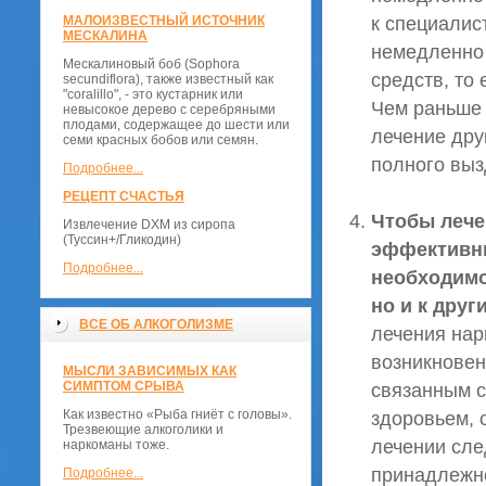
к специалис
МАЛОИЗВЕСТНЫЙ ИСТОЧНИК
МЕСКАЛИНА
немедленно 
Мескалиновый боб (Sophora
средств, то
secundiflora), также известный как
"coralillo", - это кустарник или
Чем раньше 
невысокое дерево с серебряными
плодами, содержащее до шести или
лечение дру
семи красных бобов или семян.
полного выз
Подробнее...
РЕЦЕПТ СЧАСТЬЯ
Чтобы лече
Извлечение DXM из сиропа
(Туссин+/Гликодин)
эффективны
Подробнее...
необходимо
но и к дру
ВСЕ ОБ АЛКОГОЛИЗМЕ
лечения нар
возникновен
МЫСЛИ ЗАВИСИМЫХ КАК
СИМПТОМ СРЫВА
связанным с
Как известно «Рыба гниёт с головы».
здоровьем, 
Трезвеющие алкоголики и
лечении сле
наркоманы тоже.
принадлежно
Подробнее...