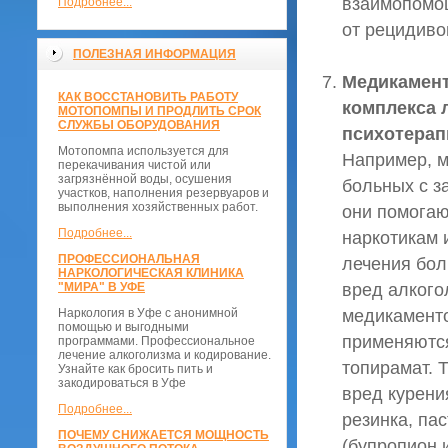
взаимопомощ
Подробнее...
от рецидиво
ПОЛЕЗНАЯ ИНФОРМАЦИЯ
Медикамент
КАК ВОССТАНОВИТЬ РАБОТУ
комплекса 
МОТОПОМПЫ И ПРОДЛИТЬ СРОК
СЛУЖБЫ ОБОРУДОВАНИЯ
психотерап
Мотопомпа используется для
Например, м
перекачивания чистой или
загрязнённой воды, осушения
больных с з
участков, наполнения резервуаров и
выполнения хозяйственных работ.
они помогаю
Подробнее...
наркотикам 
ПРОФЕССИОНАЛЬНАЯ
лечения бол
НАРКОЛОГИЧЕСКАЯ КЛИНИКА
вред алкого
"МИРА" В УФЕ
медикаменто
Наркология в Уфе с анонимной
помощью и выгодными
применяются
программами. Профессиональное
лечение алкоголизма и кодирование.
топирамат. 
Узнайте как бросить пить и
закодироваться в Уфе
вред курени
Подробнее...
резинка, па
ПОЧЕМУ СНИЖАЕТСЯ МОЩНОСТЬ
(бупропион 