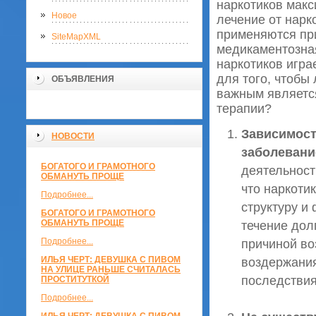
наркотиков мак
Новое
лечение от нарк
применяются при
SiteMapXML
медикаментозная
наркотиков игра
для того, чтобы
ОБЪЯВЛЕНИЯ
важным является
терапии?
Зависимост
НОВОСТИ
заболевани
БОГАТОГО И ГРАМОТНОГО
деятельност
ОБМАНУТЬ ПРОЩЕ
что наркоти
Подробнее...
структуру и
БОГАТОГО И ГРАМОТНОГО
ОБМАНУТЬ ПРОЩЕ
течение дол
Подробнее...
причиной во
ИЛЬЯ ЧЕРТ: ДЕВУШКА С ПИВОМ
воздержания
НА УЛИЦЕ РАНЬШЕ СЧИТАЛАСЬ
последствия
ПРОСТИТУТКОЙ
Подробнее...