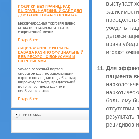
выступает х
ПОКУПКИ БЕЗ ГРАНИЦ: КАК
зависимости
ВЫБРАТЬ НАДЕЖНЫЙ САЙТ ДЛЯ
ДОСТАВКИ ТОВАРОВ ИЗ КИТАЯ
преодолеть 
Международная торговля давно
убедить пац
стала неотъемлемой частью
современной жизни.
детоксикаци
Подробнее...
врача убеди
ЛИЦЕНЗИОННЫЕ ИГРЫ НА
играют очен
ВАВАДА КАЗИНО ОФИЦИАЛЬНЫЙ
ВЕБ-РЕСУРС - С БОНУСАМИ И
СЮРПРИЗАМИ
Для эффект
Vavada азартный портал —
оператор казино, завоевавший
пациента в
спрос в последние годы благодаря
широкому спектру предложений,
наркологиче
включая вендеры казино и
необычные акции
наркотическ
Подробнее...
больному бы
отсутствии 
РЕКЛАМА
результаты 
рецидивов и