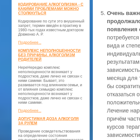
КОДИРОВАНИЕ АЛКОГОЛИЗМА - С
КАКИМИ ПРОБЛЕМАМИ МОЖНО
Очень важн
СТОЛКНУТЬСЯ
продолжало
Кодирование по сути это внушенный
запрет, термин введён в практику в
появления 
1980-тых годах известным доктором
Довженко А. Р.
потребуется 
Подробнее...
вида и степ
КОМПЛЕКС НЕПОЛНОЦЕННОСТИ
индивидуаль
БЕЗ ПРИЧИНЫ. АЛКОГОЛИЗМ
РОДИТЕЛЕЙ
результатам
НереНередко комплекс
зависимость
неполноценности возникает у
подростков, даже лично не связан с
месяца для т
ними самими. Бывает, это
развивается под влиянием семьи, и
бы сократит
от влияния семьидко комплекс
отказаться 
неполноценности возникает у
подростков, даже лично не связан с
положительн
ними самими.
Лечение нар
Подробнее...
причём част
ДОПУСТИМАЯ ДОЗА АЛКОГОЛЯ
ЗА РУЛЕМ
курсов тера
Проведение освидетельствования
зависимости
на определение состояния