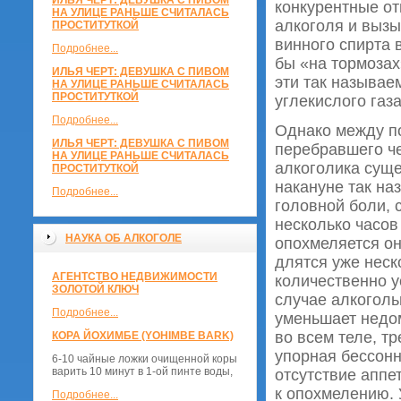
ИЛЬЯ ЧЕРТ: ДЕВУШКА С ПИВОМ
конкурентные от
НА УЛИЦЕ РАНЬШЕ СЧИТАЛАСЬ
алкоголя и выз
ПРОСТИТУТКОЙ
винного спирта в
Подробнее...
бы «на тормозах
ИЛЬЯ ЧЕРТ: ДЕВУШКА С ПИВОМ
эти так называе
НА УЛИЦЕ РАНЬШЕ СЧИТАЛАСЬ
ПРОСТИТУТКОЙ
углекислого газ
Подробнее...
Однако между по
ИЛЬЯ ЧЕРТ: ДЕВУШКА С ПИВОМ
перебравшего ч
НА УЛИЦЕ РАНЬШЕ СЧИТАЛАСЬ
алкоголика суще
ПРОСТИТУТКОЙ
накануне так н
Подробнее...
головной боли, 
несколько часов
НАУКА ОБ АЛКОГОЛЕ
опохмеляется он
длятся уже неск
АГЕНТСТВО НЕДВИЖИМОСТИ
количественно у
ЗОЛОТОЙ КЛЮЧ
случае алкоголь
Подробнее...
уменьшает недом
во всем теле, т
КОРА ЙОХИМБЕ (YOHIMBE BARK)
упорная бессонн
6-10 чайные ложки очищенной коры
варить 10 минут в 1-ой пинте воды,
отсутствие аппе
к опохмелению. 
Подробнее...