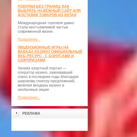
ПОКУПКИ БЕЗ ГРАНИЦ: КАК
ВЫБРАТЬ НАДЕЖНЫЙ САЙТ ДЛЯ
ДОСТАВКИ ТОВАРОВ ИЗ КИТАЯ
Международная торговля давно
стала неотъемлемой частью
современной жизни.
Подробнее...
ЛИЦЕНЗИОННЫЕ ИГРЫ НА
ВАВАДА КАЗИНО ОФИЦИАЛЬНЫЙ
ВЕБ-РЕСУРС - С БОНУСАМИ И
СЮРПРИЗАМИ
Vavada азартный портал —
оператор казино, завоевавший
спрос в последние годы благодаря
широкому спектру предложений,
включая вендеры казино и
необычные акции
Подробнее...
РЕКЛАМА