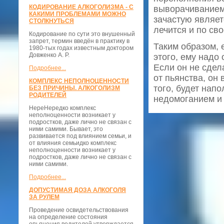
КОДИРОВАНИЕ АЛКОГОЛИЗМА - С
выворачиванием 
КАКИМИ ПРОБЛЕМАМИ МОЖНО
зачастую являет
СТОЛКНУТЬСЯ
лечится и по св
Кодирование по сути это внушенный
запрет, термин введён в практику в
Таким образом, 
1980-тых годах известным доктором
Довженко А. Р.
этого, ему надо
Если он не сдел
Подробнее...
от пьянства, он 
КОМПЛЕКС НЕПОЛНОЦЕННОСТИ
того, будет нап
БЕЗ ПРИЧИНЫ. АЛКОГОЛИЗМ
РОДИТЕЛЕЙ
недомоганием и
НереНередко комплекс
неполноценности возникает у
подростков, даже лично не связан с
ними самими. Бывает, это
развивается под влиянием семьи, и
от влияния семьидко комплекс
неполноценности возникает у
подростков, даже лично не связан с
ними самими.
Подробнее...
ДОПУСТИМАЯ ДОЗА АЛКОГОЛЯ
ЗА РУЛЕМ
Проведение освидетельствования
на определение состояния