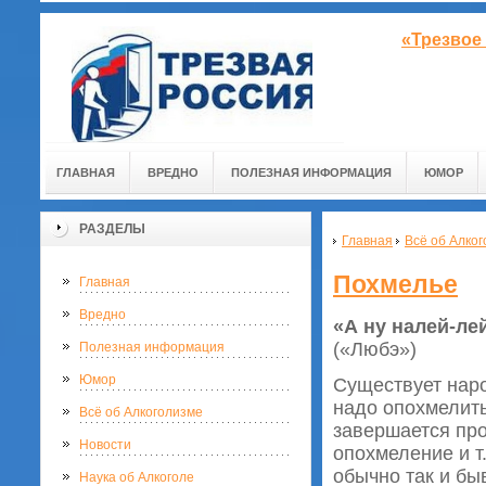
«Трезвое
ГЛАВНАЯ
ВРЕДНО
ПОЛЕЗНАЯ ИНФОРМАЦИЯ
ЮМОР
РАЗДЕЛЫ
Главная
Всё об Алко
Похмелье
Главная
Вредно
«А ну налей-ле
(«Любэ»)
Полезная информация
Юмор
Существует наро
надо опохмелить
Всё об Алкоголизме
завершается про
Новости
опохмеление и т
обычно так и бы
Наука об Алкоголе