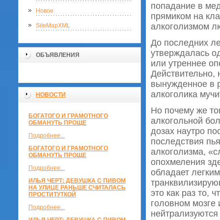
попадание в мед
Новое
прямиком на кл
алкоголизмом л
SiteMapXML
До последних ле
утверждалась од
ОБЪЯВЛЕНИЯ
или утреннее оп
Действительно, 
вынужденное в р
алкоголика мучи
НОВОСТИ
Но почему же т
БОГАТОГО И ГРАМОТНОГО
алкогольной бол
ОБМАНУТЬ ПРОЩЕ
дозах наутро по
Подробнее...
последствия пьян
БОГАТОГО И ГРАМОТНОГО
алкоголизма, «с
ОБМАНУТЬ ПРОЩЕ
опохмеления зде
Подробнее...
обладает легки
ИЛЬЯ ЧЕРТ: ДЕВУШКА С ПИВОМ
транквилизирую
НА УЛИЦЕ РАНЬШЕ СЧИТАЛАСЬ
это как раз то,
ПРОСТИТУТКОЙ
головном мозге 
Подробнее...
нейтрализуются 