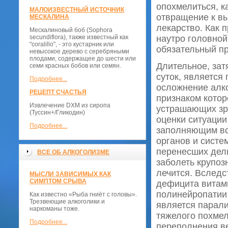
опохмелиться, к
МАЛОИЗВЕСТНЫЙ ИСТОЧНИК
отвращение к вы
МЕСКАЛИНА
лекарство. Как 
Мескалиновый боб (Sophora
secundiflora), также известный как
наутро головной
"coralillo", - это кустарник или
обязательный пр
невысокое дерево с серебряными
плодами, содержащее до шести или
Длительное, зат
семи красных бобов или семян.
суток, является
Подробнее...
осложнение алко
РЕЦЕПТ СЧАСТЬЯ
признаком котор
Извлечение DXM из сиропа
устрашающих зр
(Туссин+/Гликодин)
оценки ситуации
Подробнее...
заполняющим вс
органов и систе
перенесших дели
ВСЕ ОБ АЛКОГОЛИЗМЕ
заболеть крупоз
лечится. Вслед
МЫСЛИ ЗАВИСИМЫХ КАК
СИМПТОМ СРЫВА
дефицита витам
полинейропатии
Как известно «Рыба гниёт с головы».
Трезвеющие алкоголики и
является парали
наркоманы тоже.
тяжелого похмел
Подробнее...
переполнения ве